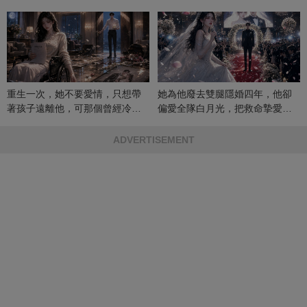
重生一次，她不要愛情，只想帶
她為他廢去雙腿隱婚四年，他卻
著孩子遠離他，可那個曾經冷漠
偏愛全隊白月光，把救命摯愛當
的男人，一次次將她逼入懷中...
成畢生負擔
ADVERTISEMENT