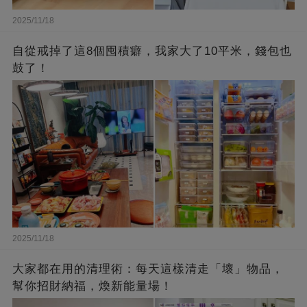
2025/11/18
自從戒掉了這8個囤積癖，我家大了10平米，錢包也
鼓了！
2025/11/18
大家都在用的清理術：每天這樣清走「壞」物品，
幫你招財納福，煥新能量場！