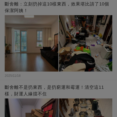
斷舍離：立刻扔掉這10樣東西，效果堪比請了10個
保潔阿姨！
2025/11/18
斷舍離不是扔東西，是扔窮運和霉運！清空這11
樣，財運人緣擋不住