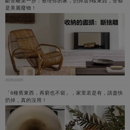
斷舍離第一步：整理你的家，扔掉這5樣東西，全都
是美麗廢物！
2025/10/25
「6種舊東西，再窮也不留」，家里若是有，請盡快
扔掉，真的沒用！