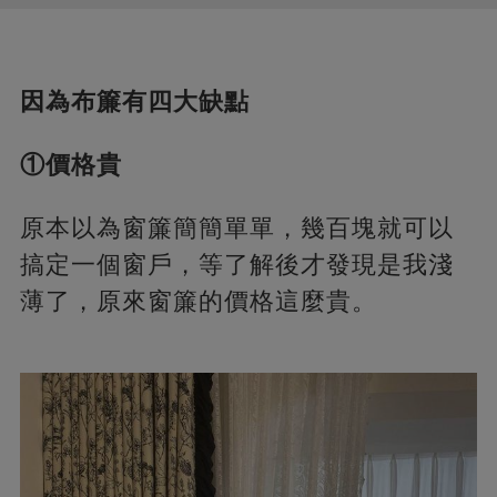
因為布簾有四大缺點
①價格貴
原本以為窗簾簡簡單單，幾百塊就可以
搞定一個窗戶，等了解後才發現是我淺
薄了，原來窗簾的價格這麼貴。