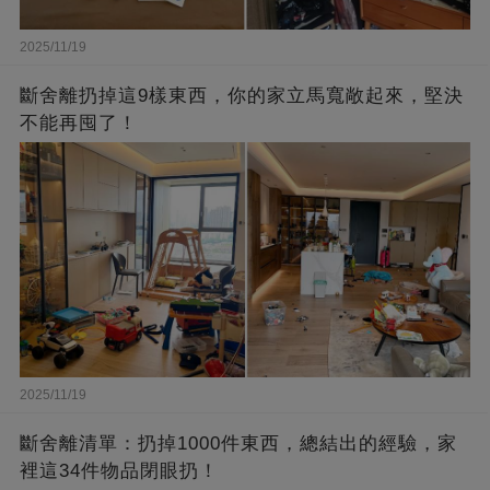
2025/11/19
斷舍離扔掉這9樣東西，你的家立馬寬敞起來，堅決
不能再囤了！
2025/11/19
斷舍離清單：扔掉1000件東西，總結出的經驗，家
裡這34件物品閉眼扔！