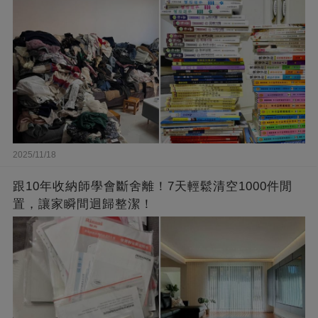
2025/11/18
跟10年收納師學會斷舍離！7天輕鬆清空1000件閒
置，讓家瞬間迴歸整潔！