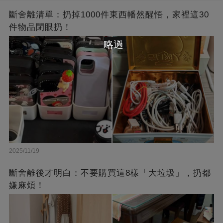
斷舍離清單：扔掉1000件東西幡然醒悟，家裡這30
件物品閉眼扔！
略過
2025/11/19
斷舍離後才明白：不要購買這8樣「大垃圾」，扔都
嫌麻煩！