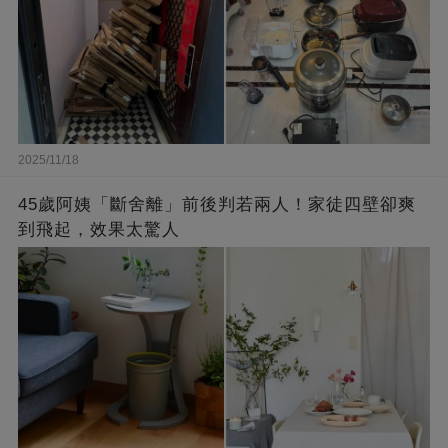
2025/11/18
45歲阿姨「斷舍離」前後判若兩人！家徒四壁卻爽
到飛起，效果太驚人