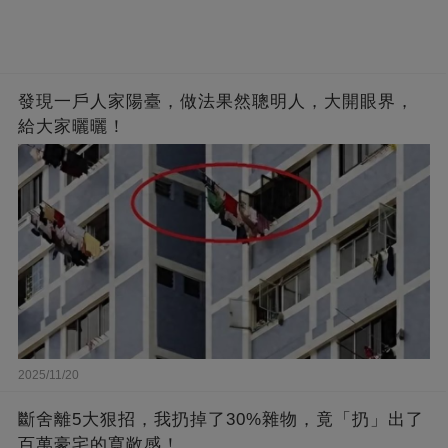
發現一戶人家陽臺，做法果然聰明人，大開眼界，
給大家曬曬！
2025/11/20
斷舍離5大狠招，我扔掉了30%雜物，竟「扔」出了
百萬豪宅的寬敞感！