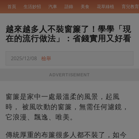
首頁
生活妙招
汽車
語錄
美食
花草綠植
育兒教育
越來越多人不裝窗簾了！學學「現
在的流行做法」：省錢實用又好看
2025/12/08
檢舉
ADVERTISEMENT
窗簾是家中一處最溫柔的風景，起風
時， 被風吹動的窗簾，無需任何濾鏡，
它浪漫、飄逸、唯美。
傳統厚重的布簾很多人都不裝了，如今