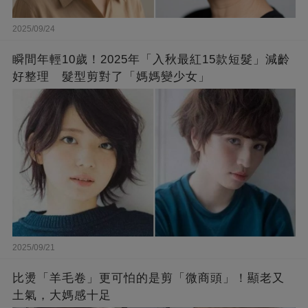
2025/09/24
瞬間年輕10歲！2025年「入秋最紅15款短髮」減齡
好整理 髮型剪對了「媽媽變少女」
2025/09/21
比燙「羊毛卷」更可怕的是剪「微商頭」！顯老又
土氣，大媽感十足