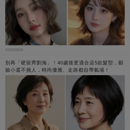
2025/09/28
別再「硬留齊劉海」！40歲後更適合這5款髮型，顯
臉小還不挑人，時尚優雅、走路都自帶氣場！