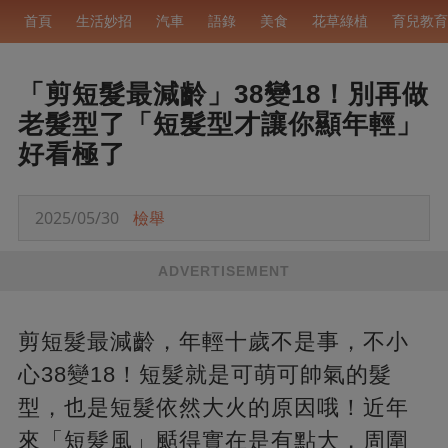
首頁
生活妙招
汽車
語錄
美食
花草綠植
育兒教育
「剪短髮最減齡」38變18！別再做
老髮型了「短髮型才讓你顯年輕」
好看極了
2025/05/30
檢舉
ADVERTISEMENT
剪短髮最減齡，年輕十歲不是事，不小
心38變18！短髮就是可萌可帥氣的髮
型，也是短髮依然大火的原因哦！近年
來「短髮風」颳得實在是有點大，周圍