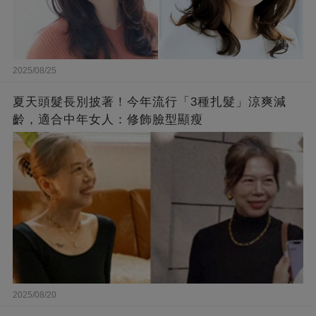
2025/08/25
​夏天頭髮長別披著！今年流行「3種扎髮」涼爽減
齡，適合中年女人：修飾臉型顯瘦
2025/08/20