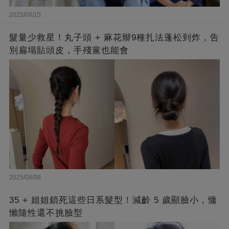
2025/08/15
髮量少救星！丸子頭 + 麻花辮9種扎法蓬松到炸，告
別扁塌貼頭皮，手殘黨也能會
2025/08/08
35 + 姐姐鎖死這些日系髮型！減齡 5 歲顯臉小，慵
懶隨性還不挑臉型