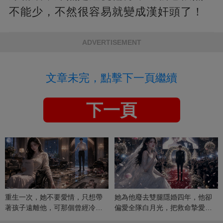
不能少，不然很容易就變成漢奸頭了！
ADVERTISEMENT
文章未完，點擊下一頁繼續
下一頁
重生一次，她不要愛情，只想帶
她為他廢去雙腿隱婚四年，他卻
著孩子遠離他，可那個曾經冷漠
偏愛全隊白月光，把救命摯愛當
的男人，一次次將她逼入懷中...
成畢生負擔