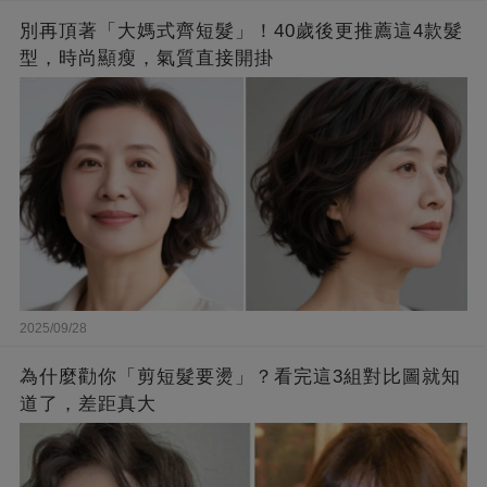
別再頂著「大媽式齊短髮」！40歲後更推薦這4款髮
型，時尚顯瘦，氣質直接開掛
2025/09/28
為什麼勸你「剪短髮要燙」？看完這3組對比圖就知
道了，差距真大