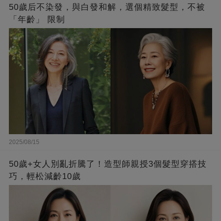
50歲后不染發，與白發和解，選個精致髮型，不被
「年齡」 限制
2025/08/15
50歲+女人別亂折騰了！造型師親授3個髮型穿搭技
巧，輕松減齡10歲