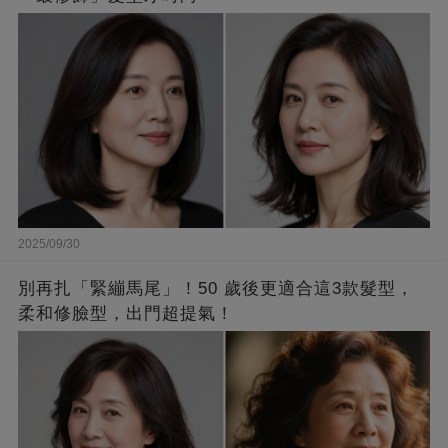
2025/09/30
別再扎「緊繃馬尾」！50 歲後更適合這3款髮型，
柔和修臉型，出門超提氣！