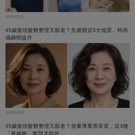
2025/11/01
45歲後頭髮難整理又顯老？先避開這5大地雷，時尚
感瞬間提升
2025/09/30
45歲後頭髮難整理又顯老？放棄厚重黑長直，這3種
「最修飾」髮型才時尚