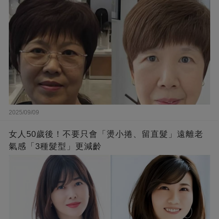
2025/09/09
女人50歲後！不要只會「燙小捲、留直髮」遠離老
氣感「3種髮型」更減齡