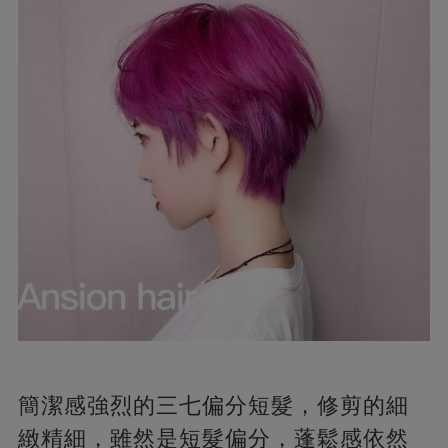
簡潔感強烈的三七偏分短髮，修剪的細
緻精細，雖然是短髮偏分，蓬鬆感依然