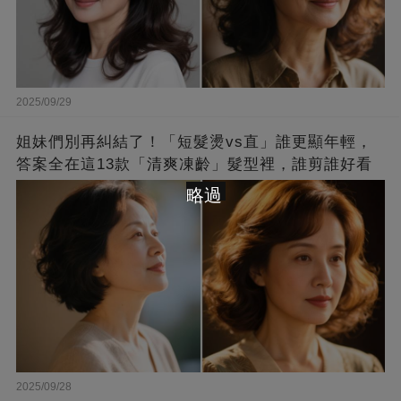
2025/09/29
姐妹們別再糾結了！「短髮燙vs直」誰更顯年輕，
答案全在這13款「清爽凍齡」髮型裡，誰剪誰好看
略過
2025/09/28