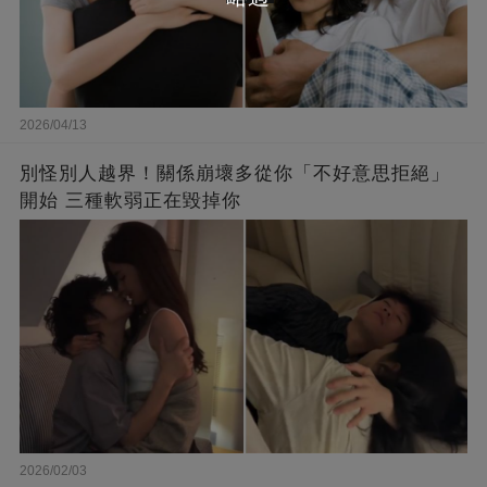
2026/04/13
別怪別人越界！關係崩壞多從你「不好意思拒絕」
開始 三種軟弱正在毀掉你
2026/02/03