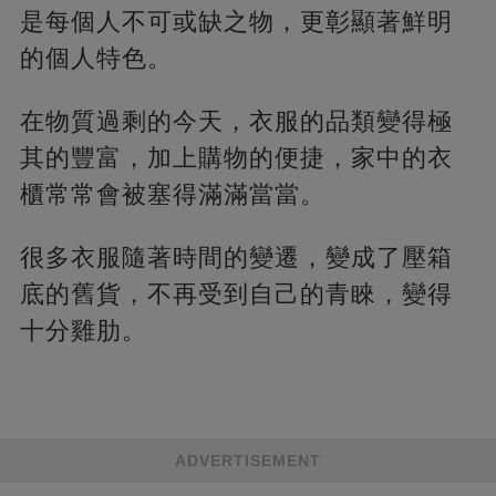
是每個人不可或缺之物，更彰顯著鮮明
的個人特色。
在物質過剩的今天，衣服的品類變得極
其的豐富，加上購物的便捷，家中的衣
櫃常常會被塞得滿滿當當。
很多衣服隨著時間的變遷，變成了壓箱
底的舊貨，不再受到自己的青睞，變得
十分雞肋。
ADVERTISEMENT