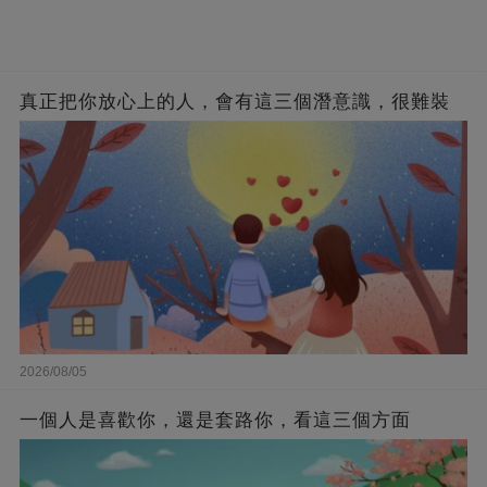
真正把你放心上的人，會有這三個潛意識，很難裝
2026/08/05
一個人是喜歡你，還是套路你，看這三個方面