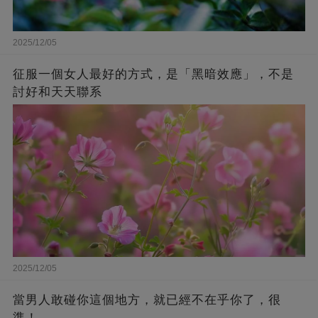
2025/12/05
征服一個女人最好的方式，是「黑暗效應」，不是
討好和天天聯系
2025/12/05
當男人敢碰你這個地方，就已經不在乎你了，很
準！