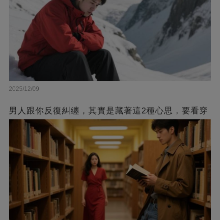
2025/12/09
男人跟你反復糾纏，其實是藏著這2種心思，要看穿