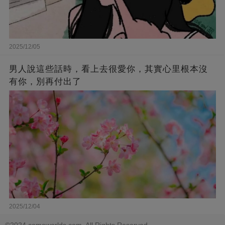
2025/12/05
男人說這些話時，看上去很愛你，其實心里根本沒
有你，別再付出了
2025/12/04
©2024 comeworlds.com. All Rights Reserved.