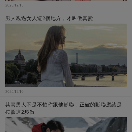
2025/12/15
男人親過女人這2個地方，才叫做真愛
2025/12/10
其實男人不是不怕你跟他斷聯，正確的斷聯應該是
按照這2步做