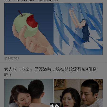
2026/07/29
女人叫「老公」已經過時，現在開始流行這4個稱
呼！
略過