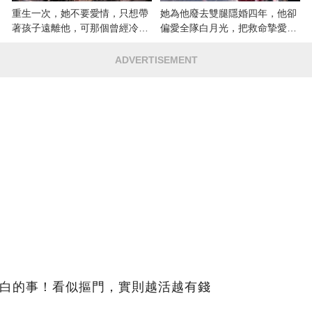
重生一次，她不要愛情，只想帶
她為他廢去雙腿隱婚四年，他卻
著孩子遠離他，可那個曾經冷漠
偏愛全隊白月光，把救命摯愛當
的男人，一次次將她逼入懷中...
成畢生負擔
ADVERTISEMENT
白的事！​看似摳門，實則越活越有錢