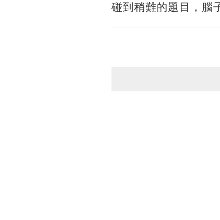
碰到稍難的題目，腦