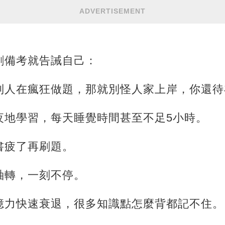
ADVERTISEMENT
剛備考就告誡自己：
別人在瘋狂做題，那就別怪人家上岸，你還待
夜地學習，每天睡覺時間甚至不足5小時。
書疲了再刷題。
軸轉，一刻不停。
憶力快速衰退，很多知識點怎麼背都記不住。