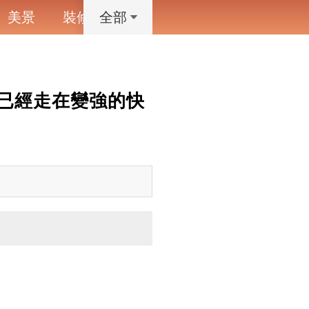
美景
裝修
寵物
藝術設計
動漫
全部
已經走在變強的快