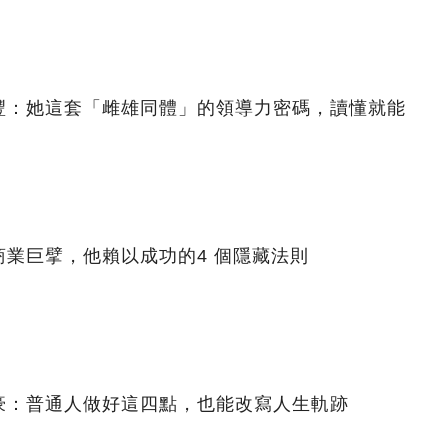
豐：她這套「雌雄同體」的領導力密碼，讀懂就能
業巨擘，他賴以成功的4 個隱藏法則
豪：普通人做好這四點，也能改寫人生軌跡