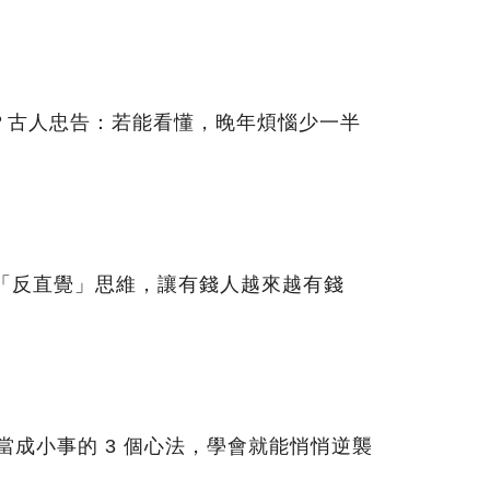
？古人忠告：若能看懂，晚年煩惱少一半
個「反直覺」思維，讓有錢人越來越有錢
人當成小事的 3 個心法，學會就能悄悄逆襲