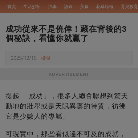
首頁
生活妙招
汽車
語錄
美食
花草綠植
育兒教育
成功從來不是僥倖！藏在背後的3
個秘訣，看懂你就贏了
2025/12/15
檢舉
ADVERTISEMENT
提起 「成功」，很多人總會聯想到驚天
動地的壯舉或是天賦異稟的特質，彷彿
它是少數人的專屬。
可現實中，那些看似遙不可及的成就，