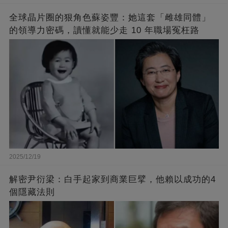
全球晶片圈的狠角色蘇姿豐：她這套「雌雄同體」
的領導力密碼，讀懂就能少走 10 年職場冤枉路
2025/12/19
解密尹衍梁：白手起家到商業巨擘，他賴以成功的4
個隱藏法則