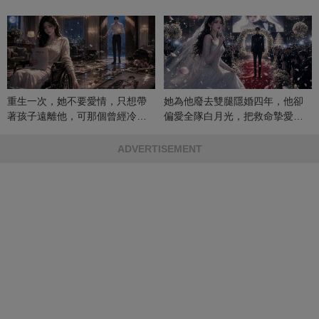
重生一次，她不要愛情，只想帶
她為他廢去雙腿隱婚四年，他卻
著孩子遠離他，可那個曾經冷漠
偏愛全隊白月光，把救命摯愛當
的男人，一次次將她逼入懷中...
成畢生負擔
ADVERTISEMENT