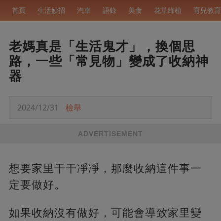
首頁
生活妙招
汽車
語錄
美食
花草綠植
育兒教育
老媽真是「生活鬼才」，換個思
路，一些「常見物」變成了收納神
器
2024/12/31
檢舉
ADVERTISEMENT
想要家里干干凈凈，那麼收納這件事一
定要做好。
如果收納沒有做好，可能會導致家里變