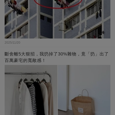
2025/11/20
斷舍離5大狠招，我扔掉了30%雜物，竟「扔」出了
百萬豪宅的寬敞感！