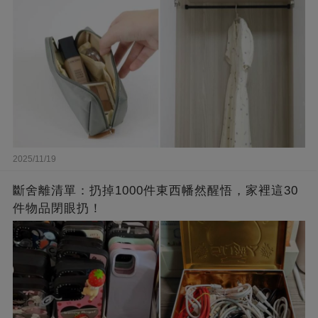
2025/11/19
斷舍離清單：扔掉1000件東西幡然醒悟，家裡這30
件物品閉眼扔！