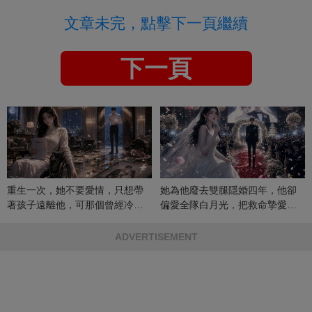
文章未完，點擊下一頁繼續
下一頁
重生一次，她不要愛情，只想帶
她為他廢去雙腿隱婚四年，他卻
著孩子遠離他，可那個曾經冷漠
偏愛全隊白月光，把救命摯愛當
的男人，一次次將她逼入懷中...
成畢生負擔
ADVERTISEMENT