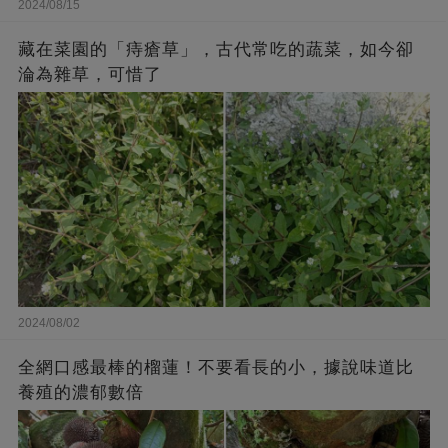
2024/08/15
藏在菜園的「痔瘡草」，古代常吃的蔬菜，如今卻
淪為雜草，可惜了
2024/08/02
全網口感最棒的榴蓮！不要看長的小，據說味道比
養殖的濃郁數倍