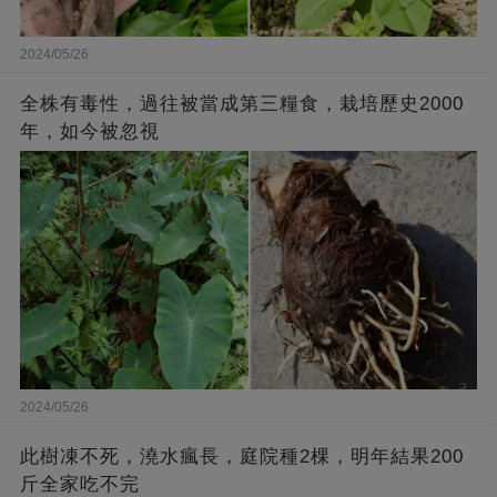
2024/05/26
全株有毒性，過往被當成第三糧食，栽培歷史2000
年，如今被忽視
2024/05/26
此樹凍不死，澆水瘋長，庭院種2棵，明年結果200
斤全家吃不完