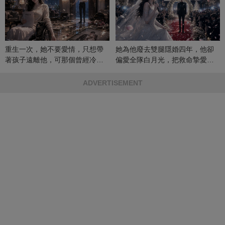
重生一次，她不要愛情，只想帶
她為他廢去雙腿隱婚四年，他卻
著孩子遠離他，可那個曾經冷漠
偏愛全隊白月光，把救命摯愛當
的男人，一次次將她逼入懷中...
成畢生負擔
ADVERTISEMENT