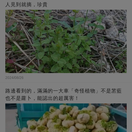
人見到就摘，珍貴
2024/08/26
路邊看到的，滿滿的一大車「奇怪植物」不是苤藍
也不是蘿卜，能認出的超厲害！