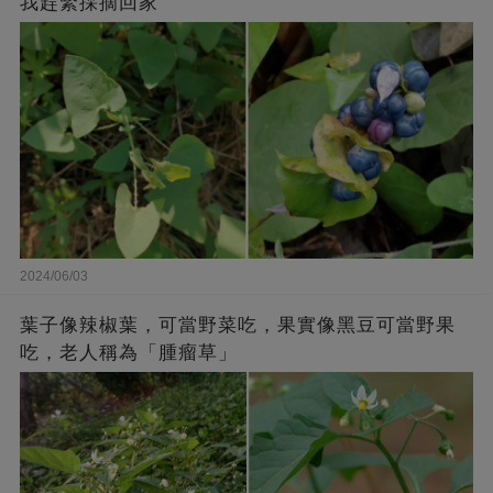
我趕緊採摘回家
2024/06/03
葉子像辣椒葉，可當野菜吃，果實像黑豆可當野果
吃，老人稱為「腫瘤草」