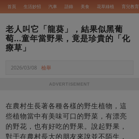
首頁
生活妙招
汽車
語錄
美食
花草綠植
育兒教育
老人叫它「龍葵」，結果似黑葡
萄...童年當野果，竟是珍貴的「化
療草」
2026/03/08
檢舉
ADVERTISEMENT
在農村生長著各種各樣的野生植物，這
些植物當中有美味可口的野菜，有漂亮
的野花，也有好吃的野果。說起野果，
對于在農村長大的朋友來說並不陌生，