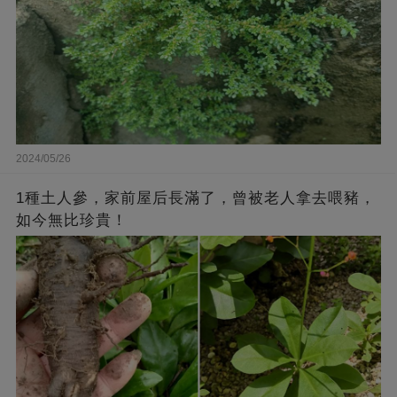
2024/05/26
1種土人參，家前屋后長滿了，曾被老人拿去喂豬，
如今無比珍貴！