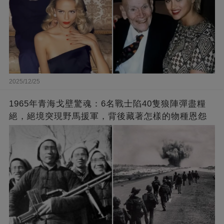
2025/12/25
1965年青海戈壁驚魂：6名戰士陷40隻狼陣彈盡糧
絕，絕境突現野馬援軍，背後藏著怎樣的物種恩怨