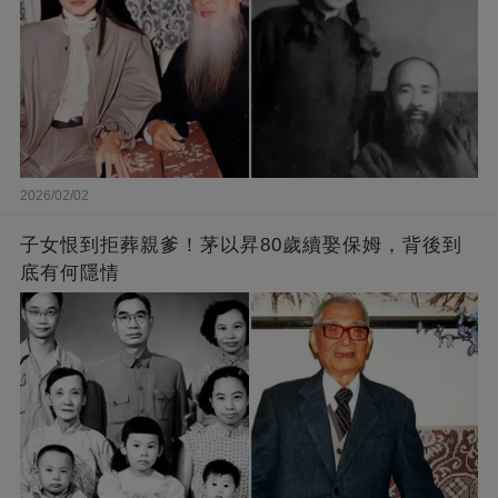
2026/02/02
子女恨到拒葬親爹！茅以昇80歲續娶保姆，背後到
底有何隱情