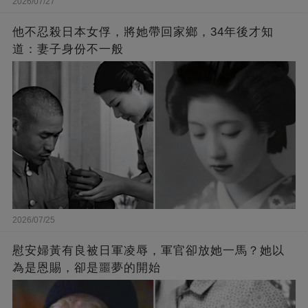
2026/07/27
他不忍殺日本女俘，將她帶回家鄉，34年後才知
道：妻子身份不一般
2026/07/25
慰安婦黃有良被日軍凌辱，軍官卻放她一馬？她以
為是恩賜，卻是噩夢的開始