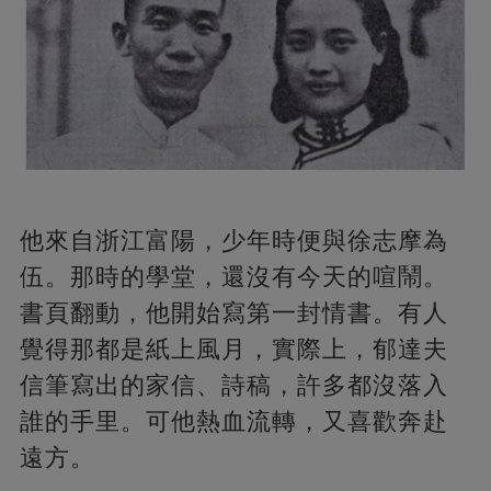
他來自浙江富陽，少年時便與徐志摩為
伍。那時的學堂，還沒有今天的喧鬧。
書頁翻動，他開始寫第一封情書。有人
覺得那都是紙上風月，實際上，郁達夫
信筆寫出的家信、詩稿，許多都沒落入
誰的手里。可他熱血流轉，又喜歡奔赴
遠方。