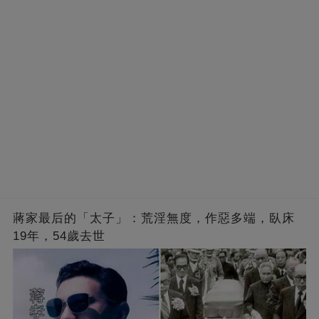
蔣家最后的「太子」：荒淫無度，作惡多端，臥床
19年，54歲去世