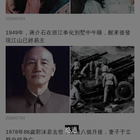
2026/07/24
1949年，蔣介石在浙江奉化別墅中午睡，醒來後發
現江山已經易主
2026/07/24
略過
1978年86歲郭沫若去世，僅僅八個月後，妻子于立
群自縊身亡