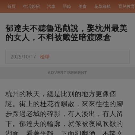
首頁
生活妙招
汽車
語錄
美食
花草綠植
育兒教育
郁達夫不聽魯迅勸說，娶杭州最美
的女人，不料被戴笠暗渡陳倉
2025/10/17
檢舉
ADVERTISEMENT
杭州的秋天，總是比別的地方更像個
謎。街上的桂花香飄散，來來往往的腳
步踩過老城的碎影，有人淡出，有人留
下。郁達夫的輪廓，就像被夜風吹皺的
湖面，看著平靜，下面卻翻涌。不談文