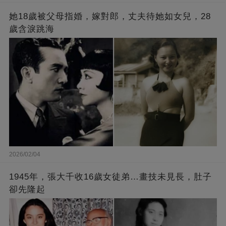
她18歲被父母指婚，嫁對郎，丈夫待她如女兒，28
歲含淚跳海
2026/02/04
1945年，張大千收16歲女徒弟…畫技未見長，肚子
卻先隆起