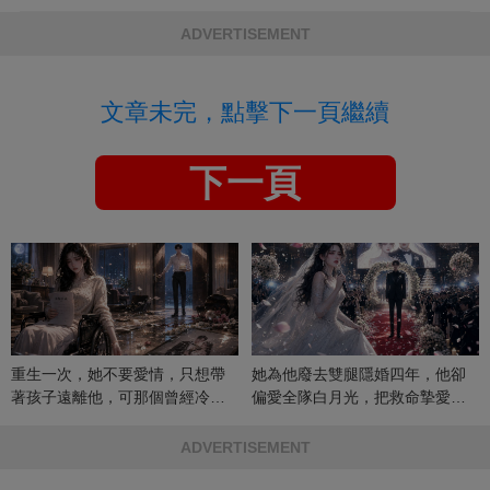
ADVERTISEMENT
文章未完，點擊下一頁繼續
下一頁
重生一次，她不要愛情，只想帶
她為他廢去雙腿隱婚四年，他卻
著孩子遠離他，可那個曾經冷漠
偏愛全隊白月光，把救命摯愛當
的男人，一次次將她逼入懷中...
成畢生負擔
ADVERTISEMENT