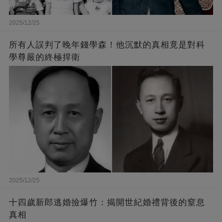
2025/12/25
所有人誤判了晚年錢學森！他沉默的真相竟是對科
學尊嚴的終極捍衛
2025/12/25
十四歲新郎逃婚撿爆竹：揭開世紀婚禮背後的窒息
真相