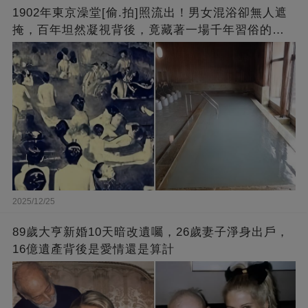
1902年東京澡堂[偷.拍]照流出！男女混浴卻無人遮
掩，百年坦然凝視背後，竟藏著一場千年習俗的文
明對決
2025/12/25
89歲大亨新婚10天暗改遺囑，26歲妻子淨身出戶，
16億遺產背後是愛情還是算計