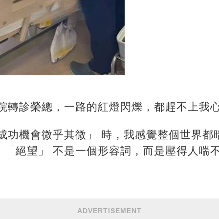
 醫院轉診榮總，一路的紅燈閃爍，都趕不上我
成功機會微乎其微」 時，我感覺整個世界都暗
，「絕望」 不是一個形容詞，而是壓得人喘
ADVERTISEMENT