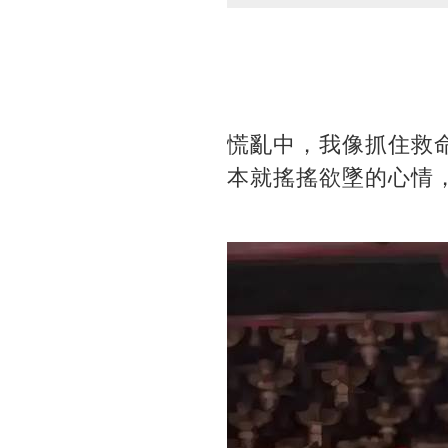
慌亂中，我像抓住救
本就搖搖欲墜的心情