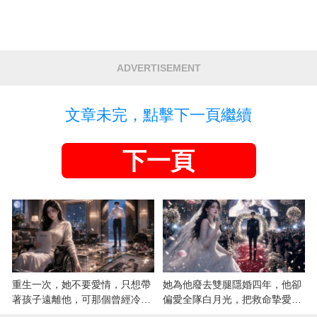
ADVERTISEMENT
文章未完，點擊下一頁繼續
下一頁
重生一次，她不要愛情，只想帶
她為他廢去雙腿隱婚四年，他卻
著孩子遠離他，可那個曾經冷漠
偏愛全隊白月光，把救命摯愛當
的男人，一次次將她逼入懷中...
成畢生負擔