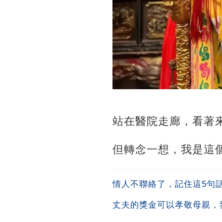
站在醫院走廊，看著
但轉念一想，我是這
情人不聯絡了，記住這5句
丈夫的獎金可以孝敬母親，