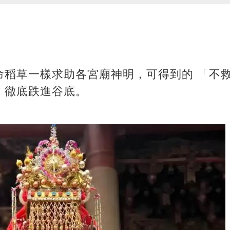
命稻草一樣求助各宮廟神明，可得到的 「不
，徹底跌進谷底。