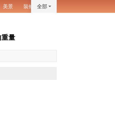
美景
裝修
寵物
藝術設計
動漫
全部
重量​