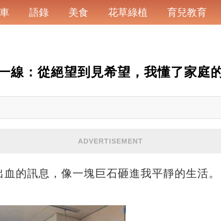
車
語錄
美食
花草綠植
育兒教育
一線：從絕望到見希望，我懂了家庭的
ADVERTISEMENT
出血的訊息，像一塊巨石砸進我平靜的生活。