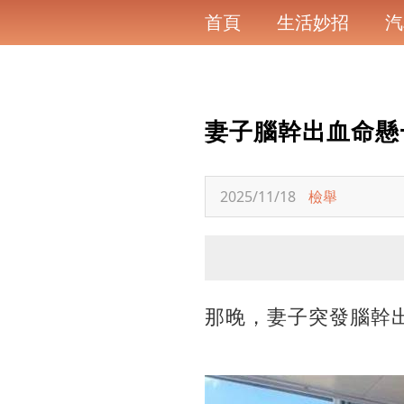
首頁
生活妙招
汽
妻子腦幹出血命懸
2025/11/18
檢舉
那晚，妻子突發腦幹