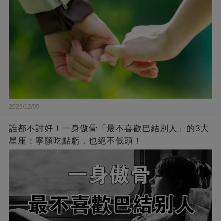
2025/12/05
誰都不討好！一身傲骨「最不喜歡巴結別人」的3大
星座：寧願吃點虧，也絕不低頭！