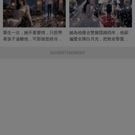
重生一次，她不要愛情，只想帶
她為他廢去雙腿隱婚四年，他卻
著孩子遠離他，可那個曾經冷漠
偏愛全隊白月光，把救命摯愛當
的男人，一次次將她逼入懷中...
成畢生負擔
ADVERTISEMENT