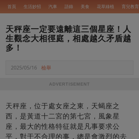
首頁
生活妙招
汽車
語錄
美食
花草綠植
育兒教育
天秤座一定要遠離這三個星座！人
生觀念大相徑庭，相處越久矛盾越
多！
2025/05/16
檢舉
ADVERTISEMENT
天秤座，位于處女座之東，天蝎座之
西，是黃道十二宮的第七宮，風象星
座，最大的性格特征就是凡事要求公
平，對于不合理的事，總是會激烈的去