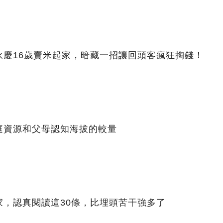
永慶16歲賣米起家，暗藏一招讓回頭客瘋狂掏錢！
庭資源和父母認知海拔的較量
家，認真閱讀這30條，比埋頭苦干強多了