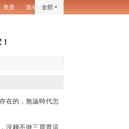
美景
裝修
寵物
藝術設計
動漫
全部
家！
存在的，無論時代怎
，沒錢不做三買賣這