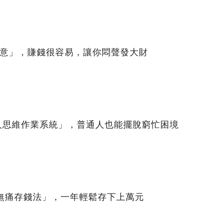
生意」，賺錢很容易，讓你悶聲發大財
人思維作業系統」，普通人也能擺脫窮忙困境
「無痛存錢法」，一年輕鬆存下上萬元