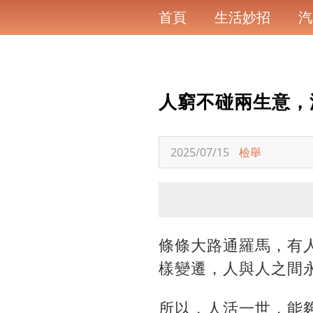
首頁
生活妙招
汽
人窮不碰兩生意，
2025/07/15
檢舉
條條大路通羅馬，有
樣變遷，人與人之間
所以，人活一世，能