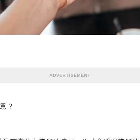
ADVERTISEMENT
生意？