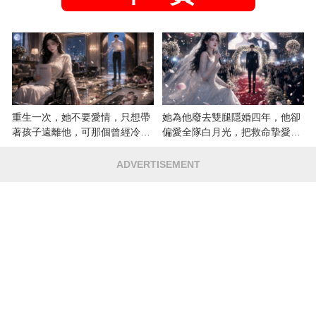
重生一次，她不要愛情，只想帶
她為他廢去雙腿隱婚四年，他卻
著孩子遠離他，可那個曾經冷漠
偏愛全隊白月光，把救命摯愛當
的男人，一次次將她逼入懷中...
成畢生負擔
ADVERTISEMENT