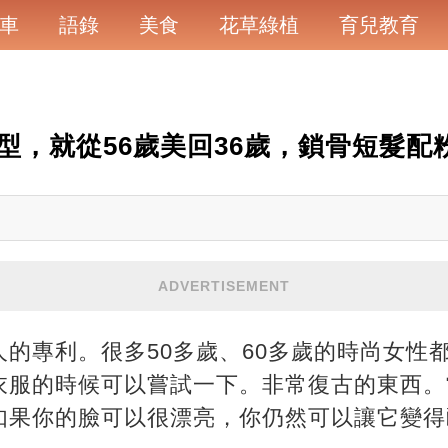
車
語錄
美食
花草綠植
育兒教育
型，就從56歲美回36歲，鎖骨短髮配
ADVERTISEMENT
的專利。很多50多歲、60多歲的時尚女性
衣服的時候可以嘗試一下。非常復古的東西。
如果你的臉可以很漂亮，你仍然可以讓它變得