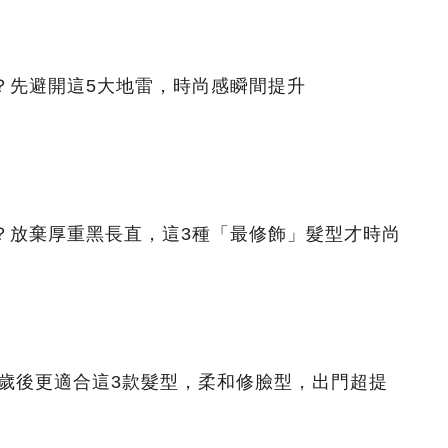
？先避開這5大地雷，時尚感瞬間提升
？放棄厚重黑長直，這3種「最修飾」髮型才時尚
 歲後更適合這3款髮型，柔和修臉型，出門超提