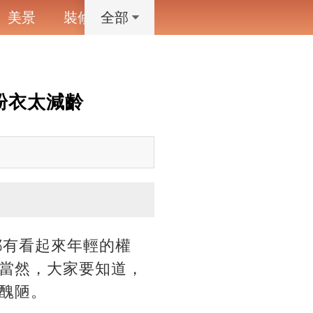
美景
裝修
寵物
藝術設計
動漫
全部
粉衣太減齡
都有看起來年輕的權
當然，大家要知道，
醜陋。