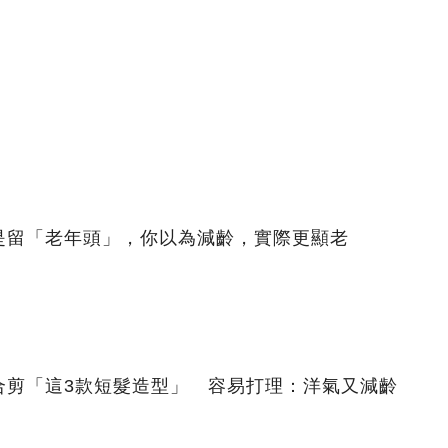
是留「老年頭」，你以為減齡，實際更顯老
合剪「這3款短髮造型」 容易打理：洋氣又減齡