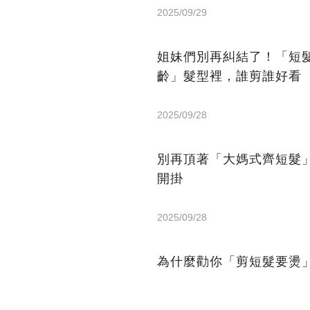
2025/09/29
姐妹們別再糾結了！「短髮
齡」髮型裡，誰剪誰好看
2025/09/28
別再頂著「大媽式齊短髮」
開掛
2025/09/28
為什麼勸你「剪短髮要燙