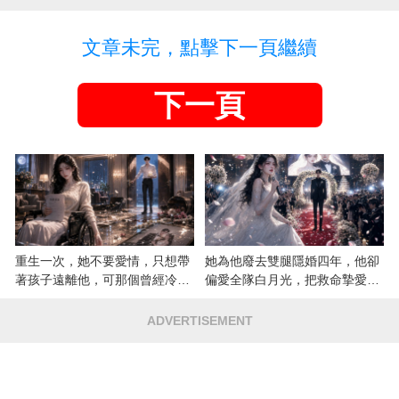
文章未完，點擊下一頁繼續
下一頁
重生一次，她不要愛情，只想帶
她為他廢去雙腿隱婚四年，他卻
著孩子遠離他，可那個曾經冷漠
偏愛全隊白月光，把救命摯愛當
的男人，一次次將她逼入懷中...
成畢生負擔
ADVERTISEMENT