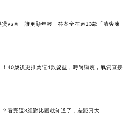
燙vs直」誰更顯年輕，答案全在這13款「清爽凍
！40歲後更推薦這4款髮型，時尚顯瘦，氣質直接
」？看完這3組對比圖就知道了，差距真大