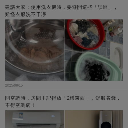
建議大家：使用洗衣機時，要避開這些「誤區」，
難怪衣服洗不干凈
2025/08/15
開空調時，房間里記得放「2樣東西」，舒服省錢，
不得空調病！