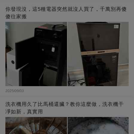
你發現沒，這5種電器突然就沒人買了，千萬別再傻
傻往家搬
2025/09/03
洗衣機用久了比馬桶還臟？教你這麼做，洗衣機干
凈如新，真實用