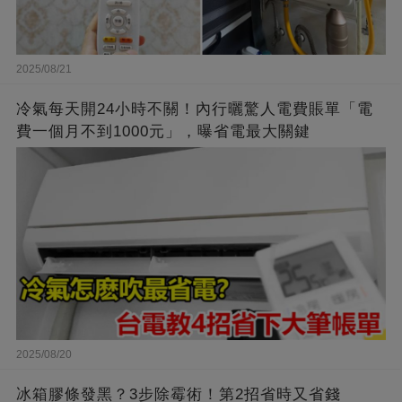
2025/08/21
冷氣每天開24小時不關！內行曬驚人電費賬單「電
費一個月不到1000元」，曝省電最大關鍵
2025/08/20
冰箱膠條發黑？3步除霉術！第2招省時又省錢