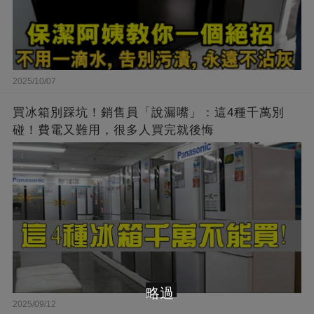
2025/10/07
買冰箱別踩坑！銷售員「說漏嘴」：這4種千萬別
碰！費電又難用，很多人買完就後悔
略過
2025/09/12