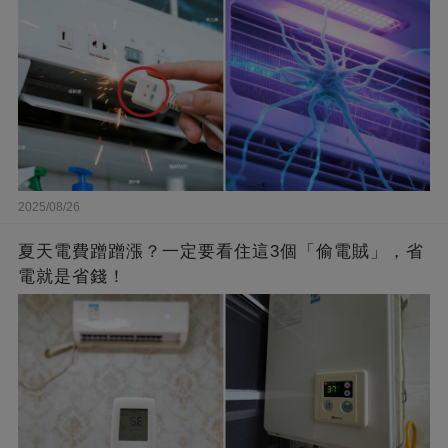
2025/08/26
夏天電費蹭蹭漲？一定要看住這3個「偷電賊」，省
電就是省錢！