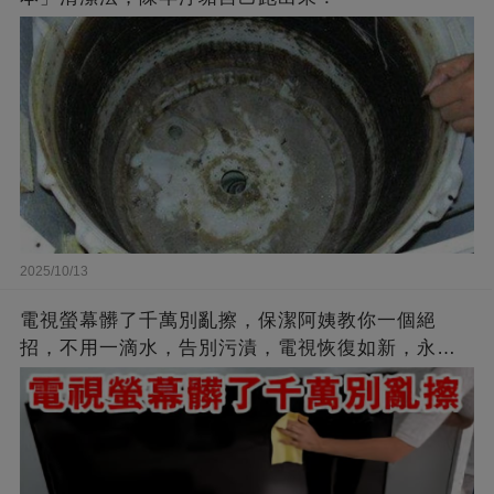
2025/10/13
電視螢幕髒了千萬別亂擦，保潔阿姨教你一個絕
招，不用一滴水，告別污漬，電視恢復如新，永遠
不沾灰！