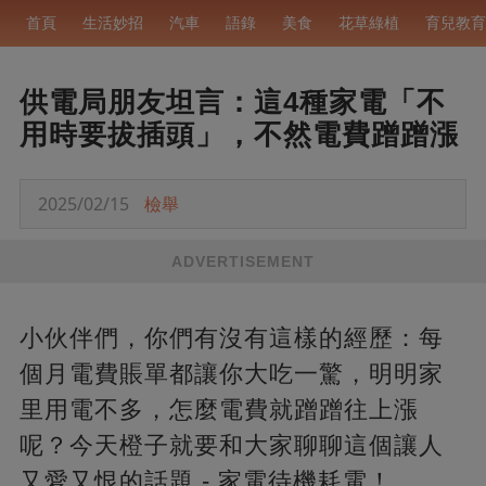
首頁
生活妙招
汽車
語錄
美食
花草綠植
育兒教育
供電局朋友坦言：這4種家電「不
用時要拔插頭」，不然電費蹭蹭漲
2025/02/15
檢舉
ADVERTISEMENT
小伙伴們，你們有沒有這樣的經歷：每
個月電費賬單都讓你大吃一驚，明明家
里用電不多，怎麼電費就蹭蹭往上漲
呢？今天橙子就要和大家聊聊這個讓人
又愛又恨的話題 - 家電待機耗電！