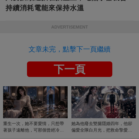
持續消耗電能來保持水溫
ADVERTISEMENT
文章未完，點擊下一頁繼續
下一頁
重生一次，她不要愛情，只想帶
她為他廢去雙腿隱婚四年，他卻
著孩子遠離他，可那個曾經冷漠
偏愛全隊白月光，把救命摯愛當
的男人，一次次將她逼入懷中...
成畢生負擔