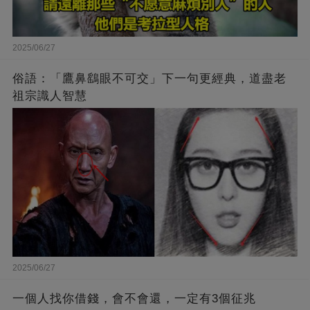
2025/06/27
俗語：「鷹鼻鷂眼不可交」下一句更經典，道盡老
祖宗識人智慧
2025/06/27
一個人找你借錢，會不會還，一定有3個征兆