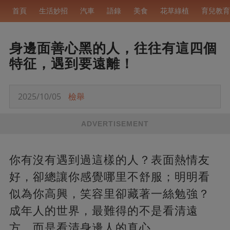
首頁
生活妙招
汽車
語錄
美食
花草綠植
育兒教育
身邊面善心黑的人，往往有這四個
特征，遇到要遠離！
2025/10/05
檢舉
ADVERTISEMENT
你有沒有遇到過這樣的人？表面熱情友
好，卻總讓你感覺哪里不舒服；明明看
似為你高興，笑容里卻藏著一絲勉強？
成年人的世界，最難得的不是看清遠
方，而是看清身邊人的真心。