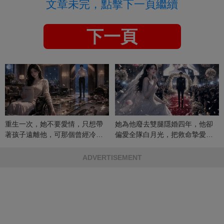
文章未完，點擊下一頁繼續
下一頁
重生一次，她不要愛情，只想帶
她為他廢去雙腿隱婚四年，他卻
著孩子遠離他，可那個曾經冷漠
偏愛全隊白月光，把救命摯愛當
的男人，一次次將她逼入懷中...
成畢生負擔
ADVERTISEMENT