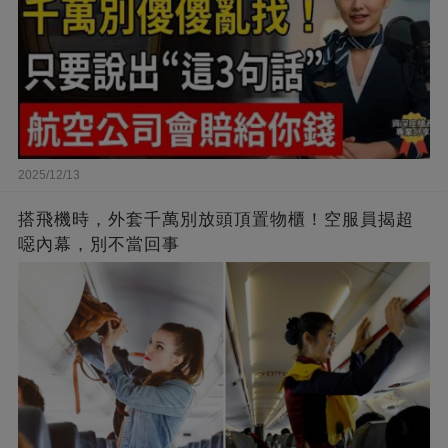
2025/12/13
搭飛機時，外套千萬別放頭頂置物櫃！空服員揭超
噁內幕，別不當回事