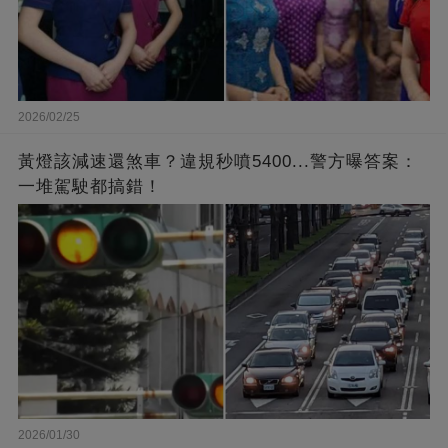
2026/02/25
黃燈該減速還煞車？違規秒噴5400...警方曝答案：
一堆駕駛都搞錯！
2026/01/30