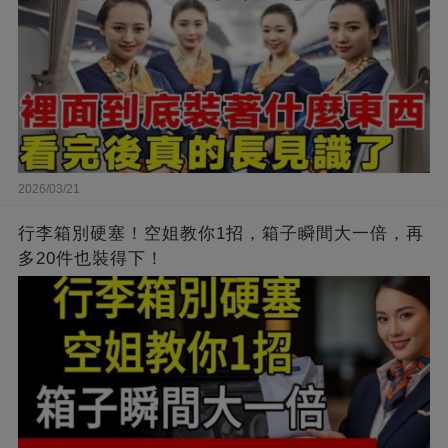
2026/03/21
行李箱別硬塞！空姐教你1招，箱子瞬間大一倍，再
多20件也裝得下！