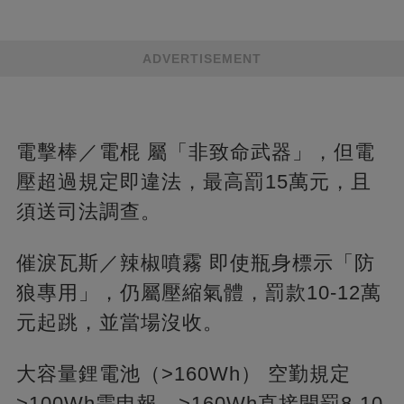
ADVERTISEMENT
電擊棒／電棍 屬「非致命武器」，但電
壓超過規定即違法，最高罰15萬元，且
須送司法調查。
催淚瓦斯／辣椒噴霧 即使瓶身標示「防
狼專用」，仍屬壓縮氣體，罰款10-12萬
元起跳，並當場沒收。
大容量鋰電池（>160Wh） 空勤規定
>100Wh需申報，>160Wh直接開罰8-10