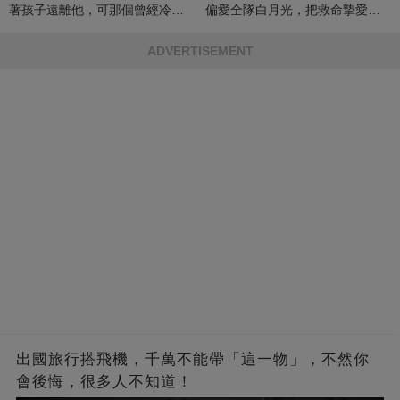
著孩子遠離他，可那個曾經冷漠
偏愛全隊白月光，把救命摯愛當
的男人，一次次將她逼入懷中...
成畢生負擔
ADVERTISEMENT
出國旅行搭飛機，千萬不能帶「這一物」，不然你
會後悔，很多人不知道！