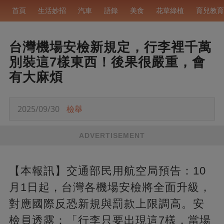
首頁
生活妙招
汽車
語錄
美食
花草綠植
育兒教育
台灣機場安檢新規定，行李裡千萬
別裝這7樣東西！後果很嚴重，會
有大麻煩
2025/09/30
檢舉
ADVERTISEMENT
【本報訊】交通部民用航空局預告：10
月1日起，台灣各機場安檢將全面升級，
對應國際反恐新規與罰款上限調高。安
檢員透露：「行李只要出現這7樣，當場