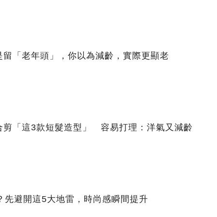
是留「老年頭」，你以為減齡，實際更顯老
合剪「這3款短髮造型」 容易打理：洋氣又減齡
？先避開這5大地雷，時尚感瞬間提升