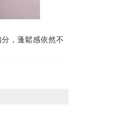
偏分，蓬鬆感依然不