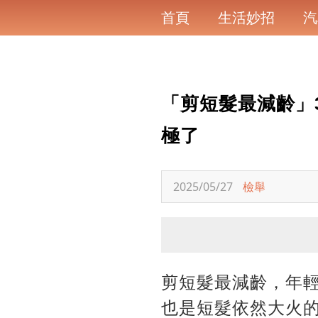
首頁
生活妙招
汽
「剪短髮最減齡」
極了
2025/05/27
檢舉
剪短髮最減齡，年輕
也是短髮依然大火