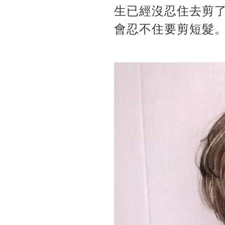
生已經沒忍住去剪
會忍不住要剪短髮