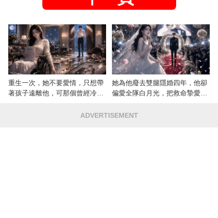
重生一次，她不要愛情，只想帶
她為他廢去雙腿隱婚四年，他卻
著孩子遠離他，可那個曾經冷漠
偏愛全隊白月光，把救命摯愛當
的男人，一次次將她逼入懷中...
成畢生負擔
ADVERTISEMENT