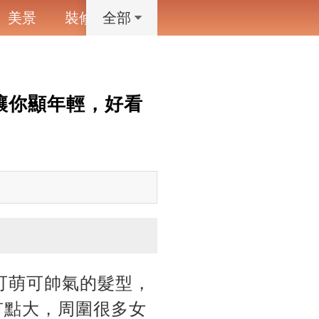
美景
裝修
寵物
藝術設計
動漫
全部
讓你顯年輕，好看
可萌可帥氣的髮型，
有點大，周圍很多女