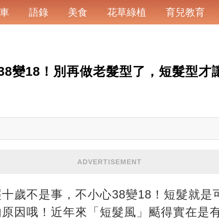
車
語錄
美食
花草綠植
育兒教育
38變18！別再做老髮型了，短髮型才
ADVERTISEMENT
十歲不是事，不小心38變18！短髮就是
的原因哦！近年來「短髮風」颳得實在是