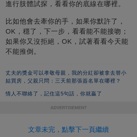
進行肢體試探，看看你的底線在哪裡。
比如他會去牽你的手，如果你默許了，
OK，穩了，下一步，看看能不能接吻；
如果你又沒拒絕，OK，試著看看今天能
不能推倒。
丈夫的獎金可以孝敬母親，我的分紅卻被拿去替小
姑買房，父親只問：三天前那張簽名單在哪裡？
情人不聯絡了，記住這5句話，你就贏了
ADVERTISEMENT
文章未完，點擊下一頁繼續