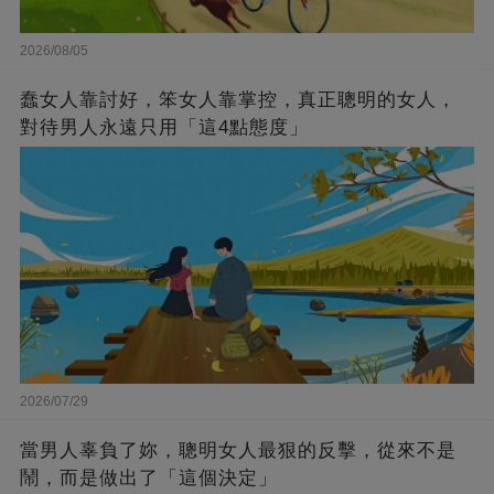
2026/08/05
蠢女人靠討好，笨女人靠掌控，真正聰明的女人，
對待男人永遠只用「這4點態度」
2026/07/29
當男人辜負了妳，聰明女人最狠的反擊，從來不是
鬧，而是做出了「這個決定」