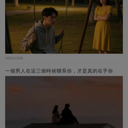
2025/12/09
一個男人在這三個時候聯系你，才是真的在乎你