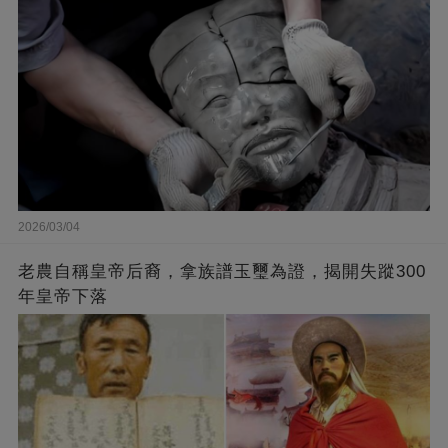
2026/03/04
老農自稱皇帝后裔，拿族譜玉璽為證，揭開失蹤300
年皇帝下落