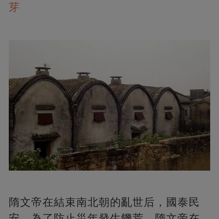
芽
隋文帝在結束南北朝的亂世后，國泰民
安。為了防止災年發生饑荒，隋文帝在