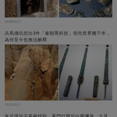
2025/04/17
兵馬俑坑挖出3件「秦朝黑科技」領先世界幾千年，
為何至今也無法解釋
2025/04/17
朱元璋兒子墓被找到，墓門打開后白霧彌漫，六具