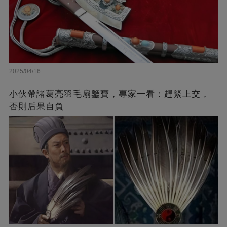
2025/04/16
小伙帶諸葛亮羽毛扇鑒寶，專家一看：趕緊上交，
否則后果自負