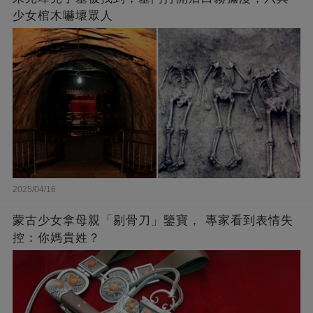
少女棺木嚇壞眾人
2025/04/16
蒙古少女拿母親「剔骨刀」鑒寶， 專家看到表情失
控：你媽貴姓？