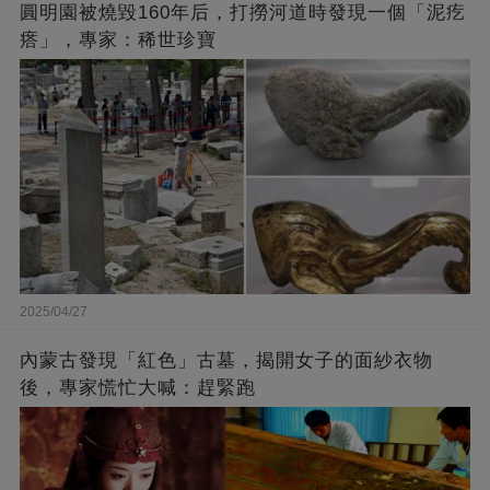
圓明園被燒毀160年后，打撈河道時發現一個「泥疙
瘩」，專家：稀世珍寶
2025/04/27
內蒙古發現「紅色」古墓，揭開女子的面紗衣物
後，專家慌忙大喊：趕緊跑