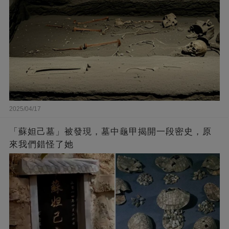
2025/04/17
「蘇妲己墓」被發現，墓中龜甲揭開一段密史，原
來我們錯怪了她