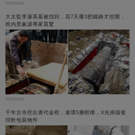
2025/04/16
大太監李蓮英墓被找到，花7天廢3把鐵錘才挖開，
棺內景象讓專家震驚
2025/04/16
千年古寺挖出唐代金棺，連環5層棺槨，X光掃描發
現軟包裝物件