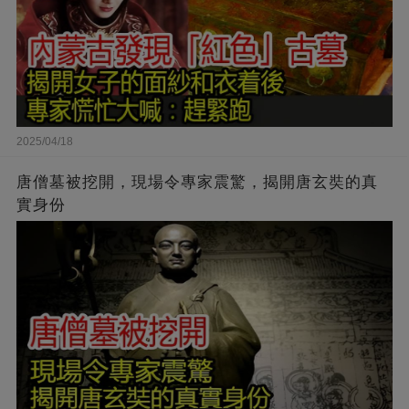
2025/04/18
唐僧墓被挖開，現場令專家震驚，揭開唐玄奘的真
實身份