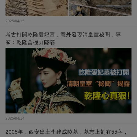
2025/04/15
考古打開乾隆愛妃墓，意外發現清皇室秘聞，專
家：乾隆曾極力隱瞞
2025/04/14
2005年，西安出土李建成陵墓，墓志上刻有55字，