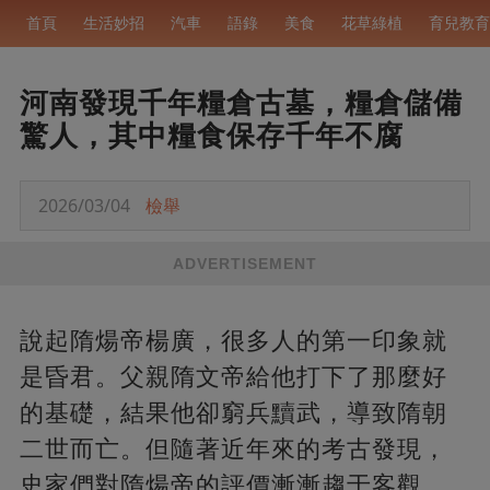
首頁
生活妙招
汽車
語錄
美食
花草綠植
育兒教育
河南發現千年糧倉古墓，糧倉儲備
驚人，其中糧食保存千年不腐
2026/03/04
檢舉
ADVERTISEMENT
說起隋煬帝楊廣，很多人的第一印象就
是昏君。父親隋文帝給他打下了那麼好
的基礎，結果他卻窮兵黷武，導致隋朝
二世而亡。但隨著近年來的考古發現，
史家們對隋煬帝的評價漸漸趨于客觀。