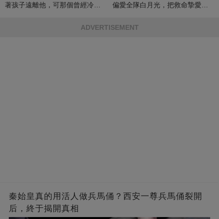
著孩子遠離他，可那個曾經冷漠
偏愛全隊白月光，把救命摯愛當
的男人，一次次將她逼入懷中...
成畢生負擔
ADVERTISEMENT
秦始皇真的用活人做兵馬俑？西安一尊兵馬俑裂開
后，終于揭開真相