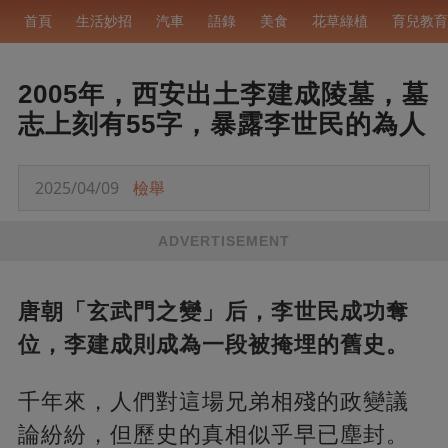
首頁
生活妙招
汽車
語錄
美食
花草綠植
育兒教育
2005年，西安出土李建成陵墓，墓
志上刻有55字，暴露李世民的為人
2025/04/09
檢舉
ADVERTISEMENT
唐朝「玄武門之變」后，李世民成功奪
位，李建成則成為一段被掩埋的舊史。
千年來，人們對這場兄弟相殘的政變議
論紛紛，但歷史的真相似乎早已塵封。