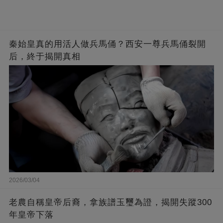
秦始皇真的用活人做兵馬俑？西安一尊兵馬俑裂開
后，終于揭開真相
2026/03/04
老農自稱皇帝后裔，拿族譜玉璽為證，揭開失蹤300
年皇帝下落