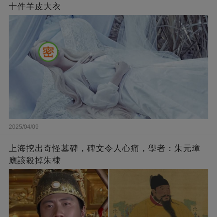
十件羊皮大衣
2025/04/09
上海挖出奇怪墓碑，碑文令人心痛，學者：朱元璋
應該殺掉朱棣