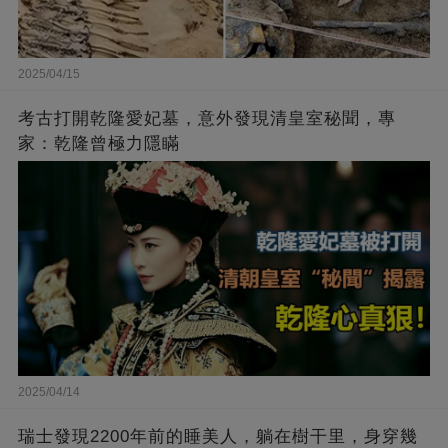
2025/04/15
考古打開乾隆愛妃墓，意外發現清皇室秘聞，專
家：乾隆曾極力隱瞞
2025/04/14
瑞士發現2200年前的睡美人，躺在樹干里，身穿幾