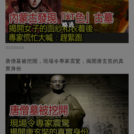
略過
2025/04/18
唐僧墓被挖開，現場令專家震驚，揭開唐玄奘的真
實身份