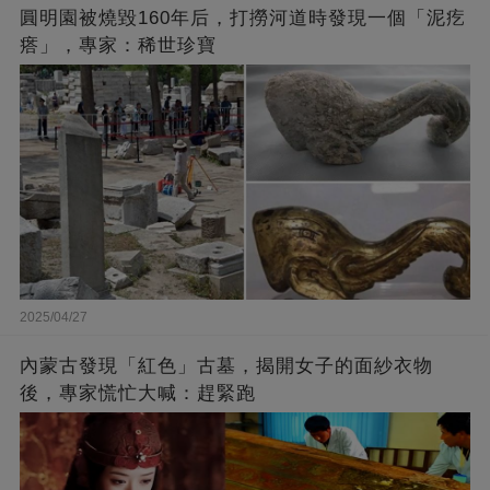
圓明園被燒毀160年后，打撈河道時發現一個「泥疙
瘩」，專家：稀世珍寶
2025/04/27
內蒙古發現「紅色」古墓，揭開女子的面紗衣物
後，專家慌忙大喊：趕緊跑