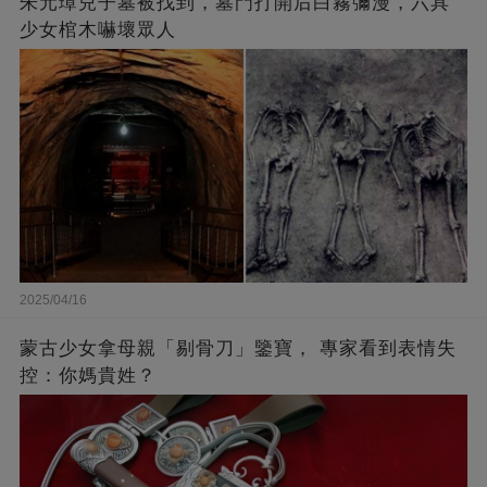
朱元璋兒子墓被找到，墓門打開后白霧彌漫，六具
少女棺木嚇壞眾人
2025/04/16
蒙古少女拿母親「剔骨刀」鑒寶， 專家看到表情失
控：你媽貴姓？