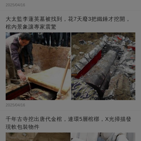
2025/04/16
大太監李蓮英墓被找到，花7天廢3把鐵錘才挖開，
棺內景象讓專家震驚
2025/04/16
千年古寺挖出唐代金棺，連環5層棺槨，X光掃描發
現軟包裝物件