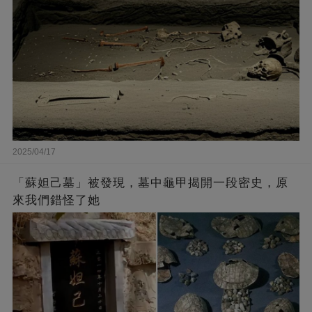
2025/04/17
「蘇妲己墓」被發現，墓中龜甲揭開一段密史，原
來我們錯怪了她