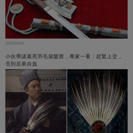
2025/04/16
小伙帶諸葛亮羽毛扇鑒寶，專家一看：趕緊上交，
否則后果自負