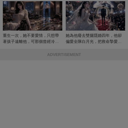
重生一次，她不要愛情，只想帶
她為他廢去雙腿隱婚四年，他卻
著孩子遠離他，可那個曾經冷漠
偏愛全隊白月光，把救命摯愛當
的男人，一次次將她逼入懷中...
成畢生負擔
ADVERTISEMENT