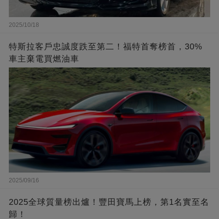
2025/10/18
特斯拉客戶忠誠度跌至第二！福特首奪榜首，30%
車主棄電買燃油車
2025/09/16
2025全球質量榜出爐！豐田寶馬上榜，第1名實至名
歸！