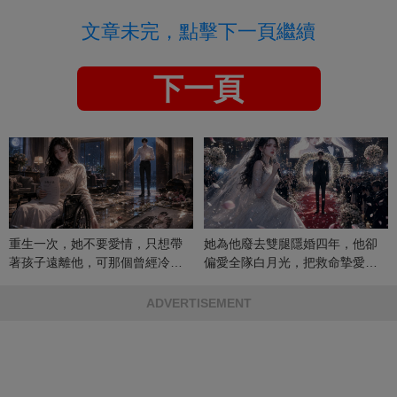
文章未完，點擊下一頁繼續
下一頁
重生一次，她不要愛情，只想帶
她為他廢去雙腿隱婚四年，他卻
著孩子遠離他，可那個曾經冷漠
偏愛全隊白月光，把救命摯愛當
的男人，一次次將她逼入懷中...
成畢生負擔
ADVERTISEMENT