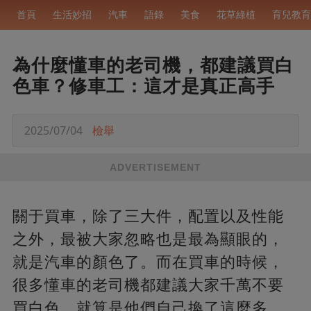
首頁
生活妙招
汽車
語錄
美食
花草綠植
育兒教育
為什麼懂車的老司機，都建議買白
色車？修車工：這才是真正高手
2025/07/04
檢舉
ADVERTISEMENT
關于買車，除了三大件，配置以及性能
之外，最被大家忽略也是最為顯眼的，
就是汽車的顏色了。而在買車的時候，
很多懂車的老司機都建議大家千萬不要
買白色，就算是他們自己換了這麼多