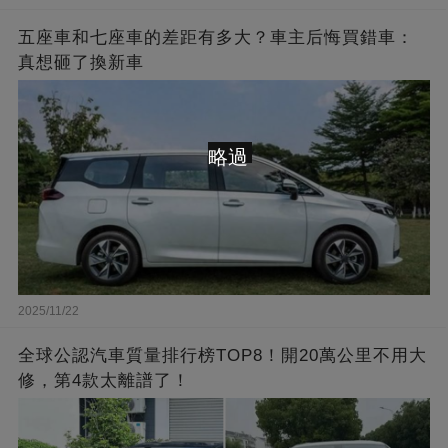
五座車和七座車的差距有多大？車主后悔買錯車：
真想砸了換新車
略過
2025/11/22
全球公認汽車質量排行榜TOP8！開20萬公里不用大
修，第4款太離譜了！