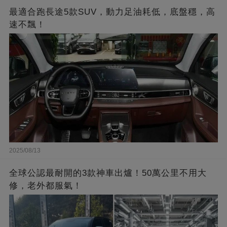
最適合跑長途5款SUV，動力足油耗低，底盤穩，高
速不飄！
2025/08/13
全球公認最耐開的3款神車出爐！50萬公里不用大
修，老外都服氣！