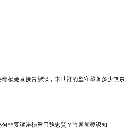
要奪權她直接告禦狀，末世裡的堅守藏著多少無奈
為何非要讓崇禎重用魏忠賢？答案顛覆認知