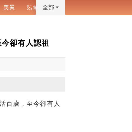
美景
裝修
寵物
藝術設計
動漫
全部
至今卻有人認祖
活百歲，至今卻有人