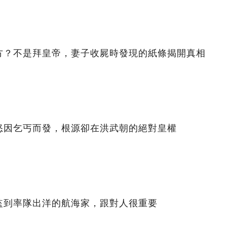
方？不是拜皇帝，妻子收屍時發現的紙條揭開真相
怒因乞丐而發，根源卻在洪武朝的絕對皇權
監到率隊出洋的航海家，跟對人很重要