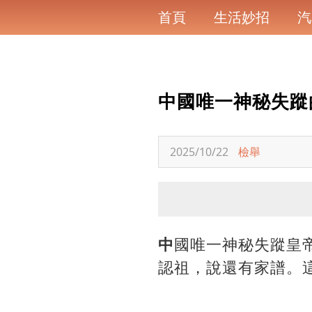
首頁
生活妙招
汽
中國唯一神秘失蹤
2025/10/22
檢舉
中
國唯一神秘失蹤皇
認祖，說還有家譜。