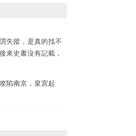
謂失蹤，是真的找不
後來史書沒有記載，
攻陷南京，皇宮起