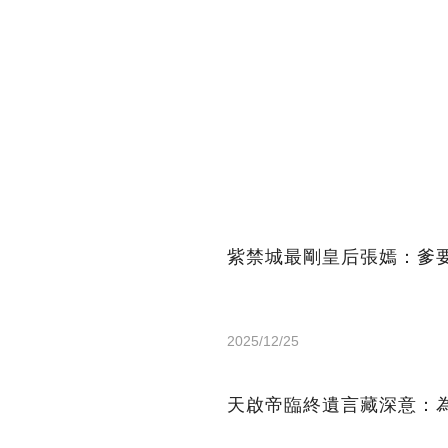
紫禁城最剛皇后張嫣：爹
2025/12/25
天啟帝臨終遺言藏深意：