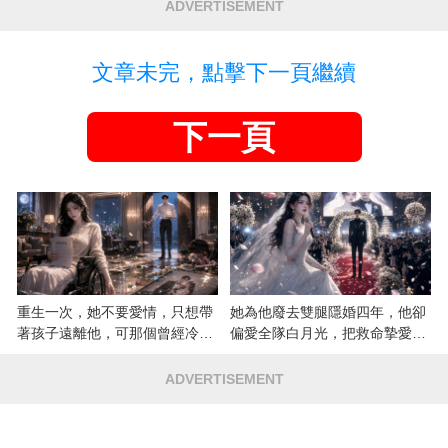
ADVERTISEMENT
文章未完，點擊下一頁繼續
下一頁
重生一次，她不要愛情，只想帶
她為他廢去雙腿隱婚四年，他卻
著孩子遠離他，可那個曾經冷漠
偏愛全隊白月光，把救命摯愛當
的男人，一次次將她逼入懷中...
成畢生負擔
ADVERTISEMENT