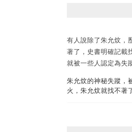
有人說除了朱允炆，
著了，史書明確記載
就被一些人認定為失
朱允炆的神秘失蹤，
火，朱允炆就找不著