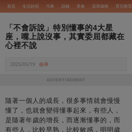
首頁
生活妙招
汽車
語錄
美食
花草綠植
育兒教育
「不會訴說」特別懂事的4大星
座，嘴上說沒事，其實委屈都藏在
心裡不說
2025/05/19
檢舉
ADVERTISEMENT
隨著一個人的成長，很多事情就會慢慢
懂了，也就會變得懂事起來，有些人，
是隨著年歲的增長，而逐漸懂事的，而
有些人，比較早熟，比較敏感，明明歲