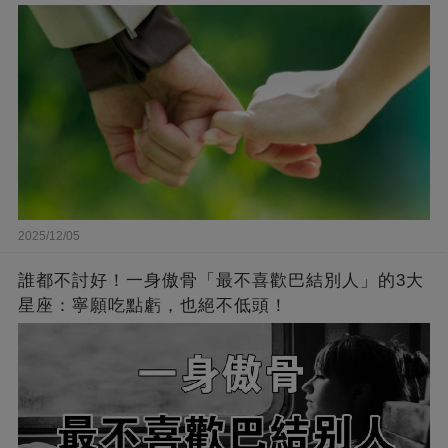
2025/12/05
誰都不討好！一身傲骨「最不喜歡巴結別人」的3大
星座：寧願吃點虧，也絕不低頭！