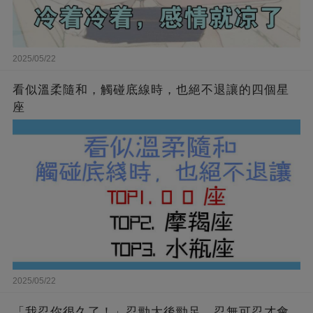
2025/05/22
看似溫柔隨和，觸碰底線時，也絕不退讓的四個星
座
2025/05/22
「我忍你很久了！」忍勁大後勁足，忍無可忍才會