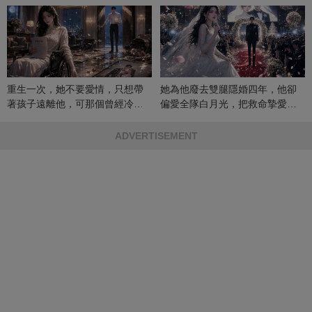
重生一次，她不要愛情，只想帶
她為他廢去雙腿隱婚四年，他卻
著孩子遠離他，可那個曾經冷漠
偏愛全隊白月光，把救命摯愛當
的男人，一次次將她逼入懷中...
成畢生負擔
ADVERTISEMENT