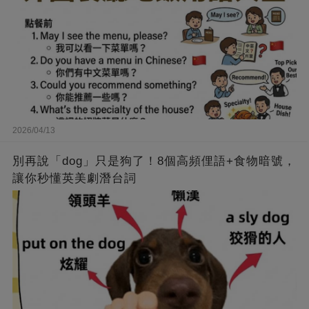
2026/04/13
別再說「dog」只是狗了！8個高頻俚語+食物暗號，
讓你秒懂英美劇潛台詞