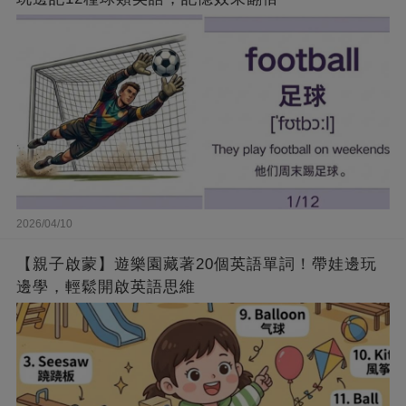
2026/04/10
【親子啟蒙】遊樂園藏著20個英語單詞！帶娃邊玩
邊學，輕鬆開啟英語思維