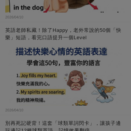
2026/04/10
英語老師私藏！除了Happy，老外常說的50個「快
樂」短語，看完口語提升一個Level
2026/04/10
別再死記硬背！這套「球類單詞閃卡」，讓孩子邊
玩邊記12種球類英語，記憶效果翻倍