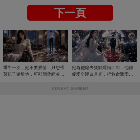
下一頁
重生一次，她不要愛情，只想帶
她為他廢去雙腿隱婚四年，他卻
著孩子遠離他，可那個曾經冷漠
偏愛全隊白月光，把救命摯愛當
的男人，一次次將她逼入懷中...
成畢生負擔
ADVERTISEMENT