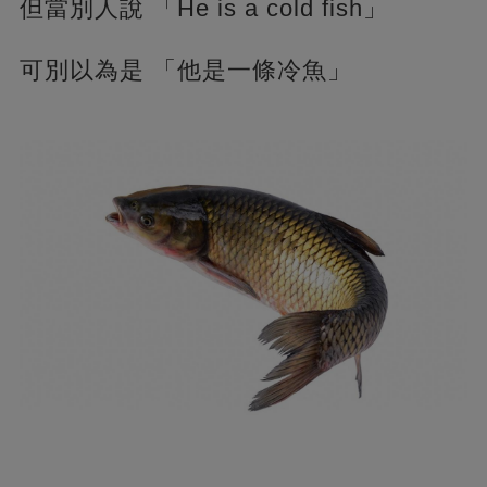
但當別人說 「He is a cold fish」
可別以為是 「他是一條冷魚」