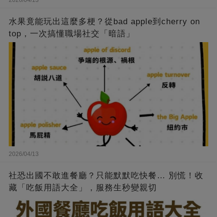
2026/04/13
水果竟能玩出這麼多梗？從bad apple到cherry on
top，一次搞懂職場社交「暗語」
2026/04/13
社恐出國不敢進餐廳？只能默默吃快餐… 別慌！收
藏「吃飯用語大全」，服務生秒變親切