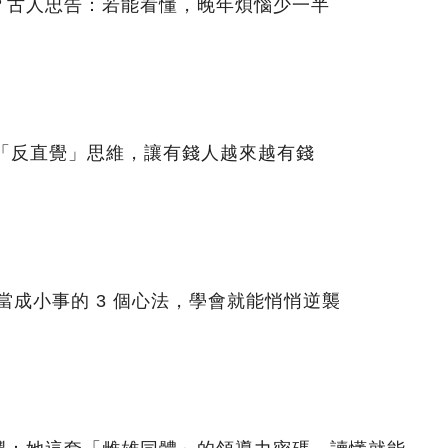
？古人忠告：若能看懂，晚年煩惱少一半
個「反直覺」思維，讓有錢人越來越有錢
人當成小事的 3 個心法，學會就能悄悄逆襲