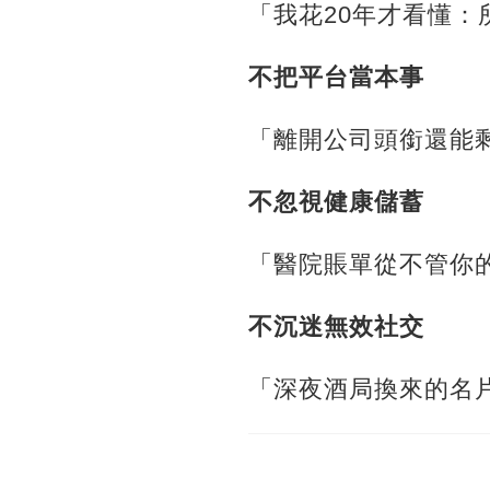
「我花20年才看懂
不把平台當本事
「離開公司頭銜還能
不忽視健康儲蓄
「醫院賬單從不管你
不沉迷無效社交
「深夜酒局換來的名