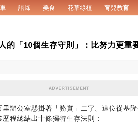
車
語錄
美食
花草綠植
育兒教育
人的「10個生存守則」：比努力更重
ADVERTISEMENT
百里辦公室懸掛著「務實」二字。這位從基隆
業歷程總結出十條獨特生存法則：