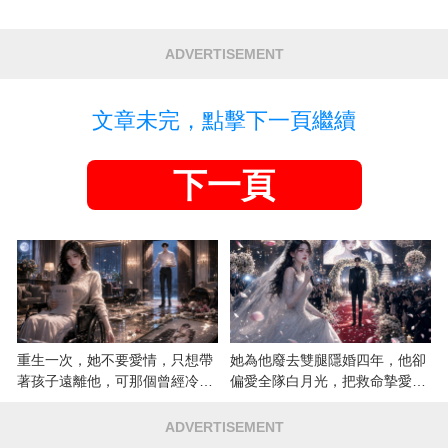
ADVERTISEMENT
文章未完，點擊下一頁繼續
下一頁
重生一次，她不要愛情，只想帶
她為他廢去雙腿隱婚四年，他卻
著孩子遠離他，可那個曾經冷漠
偏愛全隊白月光，把救命摯愛當
的男人，一次次將她逼入懷中...
成畢生負擔
ADVERTISEMENT