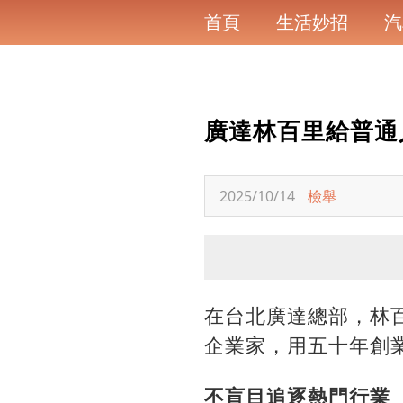
首頁
生活妙招
汽
廣達林百里給普通
2025/10/14
檢舉
在台北廣達總部，林
企業家，用五十年創
不盲目追逐熱門行業