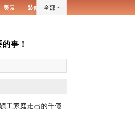
美景
裝修
寵物
藝術設計
動漫
全部
要的事！
礦工家庭走出的千億