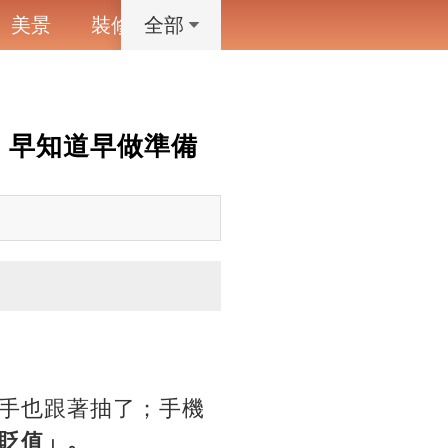
美景
裝修
寵物
藝術設計
動漫
全部
，早知道早做準備
手也跟著抽了；手機
貶值」。