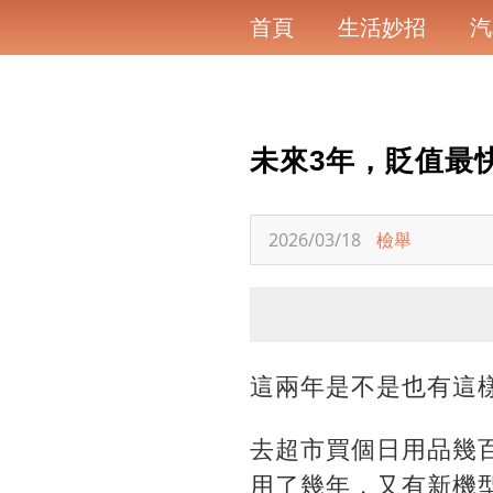
首頁
生活妙招
汽
未來3年，貶值最
2026/03/18
檢舉
這兩年是不是也有這
去超市買個日用品幾
用了幾年，又有新機