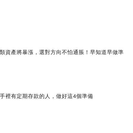
4類資產將暴漲，選對方向不怕通脹！早知道早做準
，手裡有定期存款的人，做好這4個準備