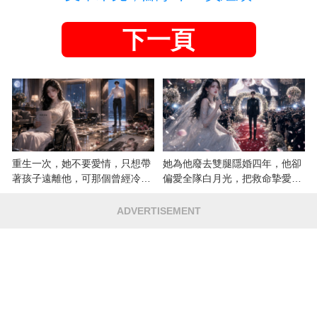
下一頁
重生一次，她不要愛情，只想帶
她為他廢去雙腿隱婚四年，他卻
著孩子遠離他，可那個曾經冷漠
偏愛全隊白月光，把救命摯愛當
的男人，一次次將她逼入懷中...
成畢生負擔
ADVERTISEMENT