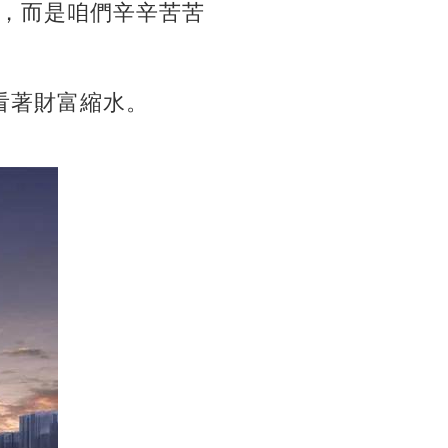
，而是咱們辛辛苦苦
看著財富縮水。