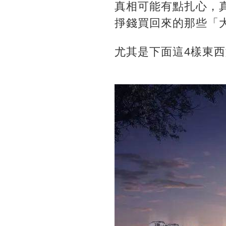
真相可能有點扎心，
掙錢買回來的那些「
尤其是下面這4樣東