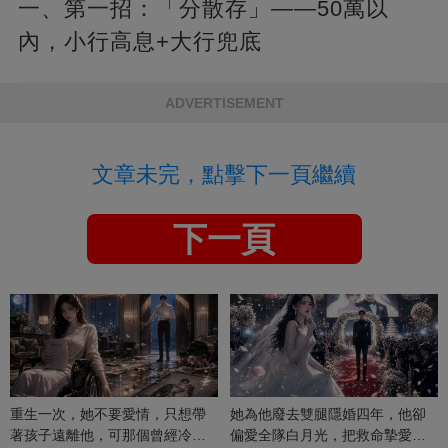
一、第一招：「分散存」——50萬以
內，小行高息+大行兜底
ADVERTISEMENT
文章未完，點擊下一頁繼續
下一頁
重生一次，她不要愛情，只想帶
她為他廢去雙腿隱婚四年，他卻
著孩子遠離他，可那個曾經冷漠
偏愛全隊白月光，把救命摯愛當