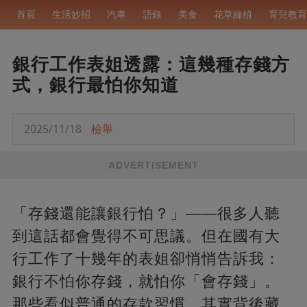
首頁
生活妙招
汽車
語錄
美食
花草綠植
育兒教育
銀行工作表姐透露：這幾種存錢方
式，銀行最怕你知道
2025/11/18
檢舉
ADVERTISEMENT
「存錢還能讓銀行怕？」——很多人聽
到這話都會覺得不可思議。但在國有大
行工作了十幾年的表姐卻悄悄告訴我：
銀行不怕你存錢，就怕你「會存錢」。
那些看似普通的存款習慣，其實背後藏