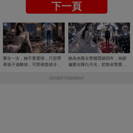
下一頁
重生一次，她不要愛情，只想帶
她為他廢去雙腿隱婚四年，他卻
著孩子遠離他，可那個曾經冷漠
偏愛全隊白月光，把救命摯愛當
的男人，一次次將她逼入懷中...
成畢生負擔
ADVERTISEMENT