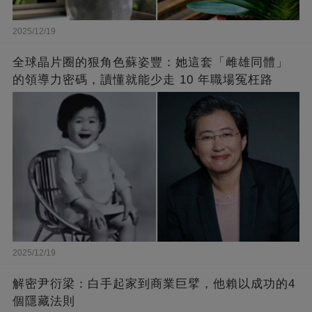
2025/12/19
全球晶片圈的狠角色蘇姿豐：她這套「雌雄同體」
的領導力密碼，讀懂就能少走 10 年職場冤枉路
2025/12/19
解密尹衍梁：白手起家到商業巨擘，他賴以成功的4
個隱藏法則