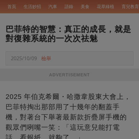
首頁
生活妙招
汽車
語錄
美食
花草綠植
育兒教育
巴菲特的智慧：真正的成長，就是
對復雜系統的一次次祛魅
2025/10/09
檢舉
ADVERTISEMENT
2025 年伯克希爾・哈撒韋股東大會上，
巴菲特掏出那部用了十幾年的翻蓋手
機，對著台下舉著最新款折疊屏手機的
觀眾們咧嘴一笑：「這玩意兒能打電
話、看報紙，就夠了。」