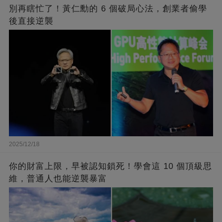
別再瞎忙了！黃仁勳的 6 個破局心法，創業者偷學
後直接逆襲
2025/12/18
你的財富上限，早被認知鎖死！學會這 10 個頂級思
維，普通人也能逆襲暴富