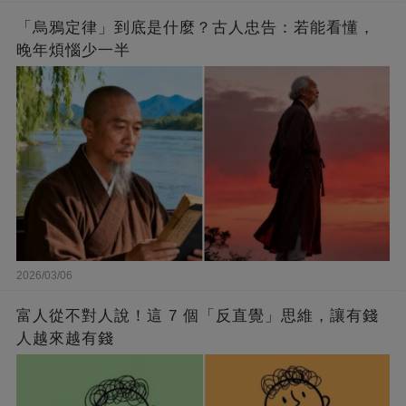
「烏鴉定律」到底是什麼？古人忠告：若能看懂，
晚年煩惱少一半
2026/03/06
富人從不對人說！這 7 個「反直覺」思維，讓有錢
人越來越有錢