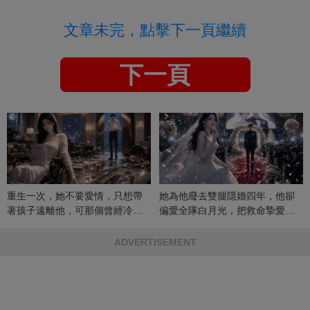
文章未完，點擊下一頁繼續
下一頁
重生一次，她不要愛情，只想帶
她為他廢去雙腿隱婚四年，他卻
著孩子遠離他，可那個曾經冷漠
偏愛全隊白月光，把救命摯愛當
的男人，一次次將她逼入懷中...
成畢生負擔
ADVERTISEMENT