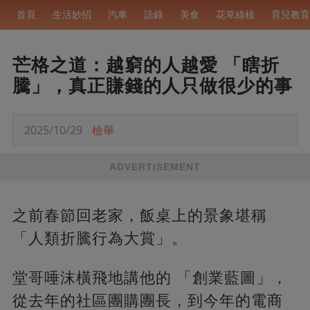
首頁
生活妙招
汽車
語錄
美食
花草綠植
育兒教育
芒格之道：越窮的人越愛 「瞎折
騰」，真正賺錢的人只做很少的事
2025/10/29
檢舉
ADVERTISEMENT
之前春節回老家，飯桌上的景象堪稱
「人類折騰行為大賞」。
堂哥唾沫橫飛地講他的 「創業藍圖」，
從去年的社區團購團長，到今年的電商