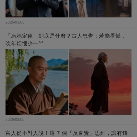
2026/03/06
「烏鴉定律」到底是什麼？古人忠告：若能看懂，
晚年煩惱少一半
2026/03/06
富人從不對人說！這 7 個「反直覺」思維，讓有錢