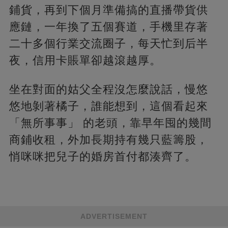
鋪貨，再到下個月準備搞的直播帶貨供
應鏈，一年換了五個賽道，手機里存著
二十多個行業交流圈子，每天忙到后半
夜，信用卡賬單卻越滾越厚。
坐在對面的姑父全程沒怎麼說話，慢悠
悠地剝著橘子，誰能想到，這個看起來
「無所事事」 的老頭，靠早年囤的幾間
商鋪收租，外加長期持有幾只藍籌股，
悄咪咪把兒子的婚房首付都湊齊了。
ADVERTISEMENT