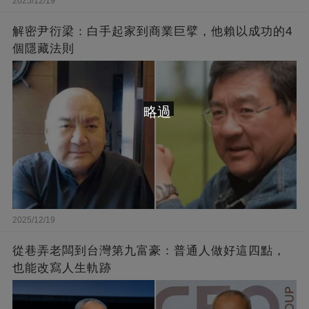
2025/12/19
解密尹衍梁：白手起家到商業巨擘，他賴以成功的4
個隱藏法則
略過
2025/12/19
從巷弄老闆到台灣第九富豪：普通人做好這四點，
也能改寫人生軌跡