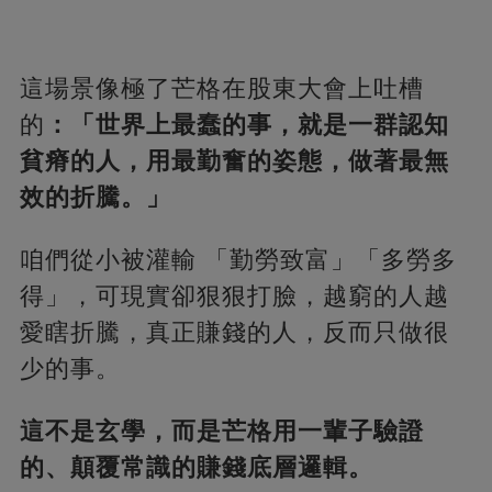
這場景像極了芒格在股東大會上吐槽
的
：「世界上最蠢的事，就是一群認知
貧瘠的人，用最勤奮的姿態，做著最無
效的折騰。」
咱們從小被灌輸 「勤勞致富」「多勞多
得」，可現實卻狠狠打臉，越窮的人越
愛瞎折騰，真正賺錢的人，反而只做很
少的事。
這不是玄學，而是芒格用一輩子驗證
的、顛覆常識的賺錢底層邏輯。