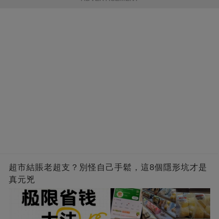
超市結賬老超支？別怪自己手鬆，這8個隱形坑才是
真元兇