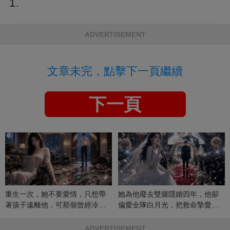
1.
ADVERTISEMENT
文章未完，點擊下一頁繼續
下一頁
重生一次，她不要愛情，只想帶
她為他廢去雙腿隱婚四年，他卻
著孩子遠離他，可那個曾經冷漠
偏愛全隊白月光，把救命摯愛當
的男人，一次次將她逼入懷中...
成畢生負擔
ADVERTISEMENT