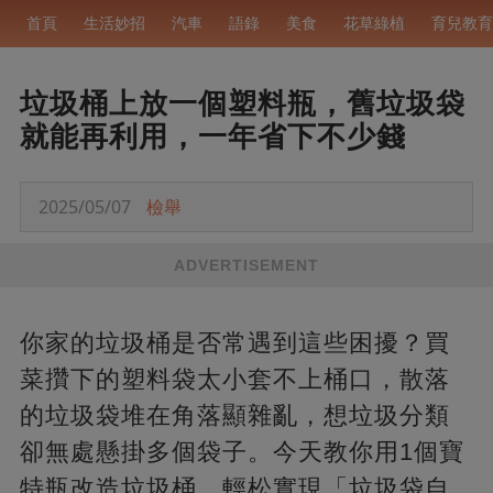
首頁
生活妙招
汽車
語錄
美食
花草綠植
育兒教育
垃圾桶上放一個塑料瓶，舊垃圾袋
就能再利用，一年省下不少錢
2025/05/07
檢舉
ADVERTISEMENT
你家的垃圾桶是否常遇到這些困擾？買
菜攢下的塑料袋太小套不上桶口，散落
的垃圾袋堆在角落顯雜亂，想垃圾分類
卻無處懸掛多個袋子。今天教你用1個寶
特瓶改造垃圾桶，輕松實現「垃圾袋自