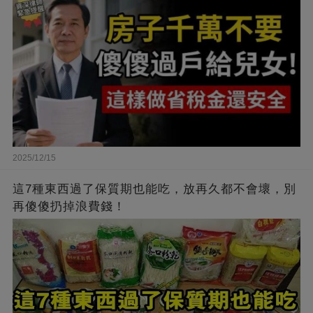
2025/12/15
這7種東西過了保質期也能吃，放再久都不會壞，別
再傻傻扔掉浪費錢！