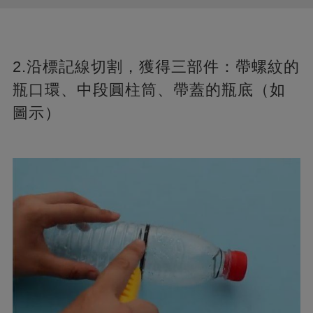
2.沿標記線切割，獲得三部件：帶螺紋的
瓶口環、中段圓柱筒、帶蓋的瓶底（如
圖示）