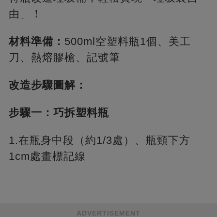
由」！
材料準備：
500ml空塑料瓶1個、美工
刀、熱熔膠槍、記號筆
改造步驟圖解：
步驟一：巧拆塑料瓶
1.在瓶身中段（約1/3處）、瓶頸下方
1cm處畫標記線
ADVERTISEMENT