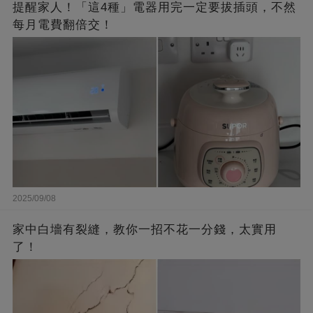
提醒家人！「這4種」電器用完一定要拔插頭，不然
每月電費翻倍交！
2025/09/08
家中白墻有裂縫，教你一招不花一分錢，太實用
了！