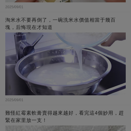
2025/09/01
淘米水不要再倒了，一碗洗米水價值相當于幾百
塊，后悔現在才知道
2025/09/01
難怪紅霉素軟膏賣得越來越好，看完這4個妙用，趕
緊在家里放一支！