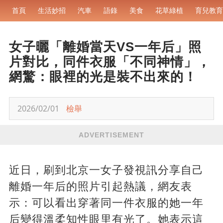
首頁
生活妙招
汽車
語錄
美食
花草綠植
育兒教育
女子曬「離婚當天VS一年后」照
片對比，同件衣服「不同神情」，
網驚：眼裡的光是裝不出來的！
2026/02/01
檢舉
ADVERTISEMENT
近日，刷到北京一女子發視訊分享自己
離婚一年后的照片引起熱議，網友表
示：可以看出穿著同一件衣服的她一年
后變得溫柔知性眼里有光了。她表示這