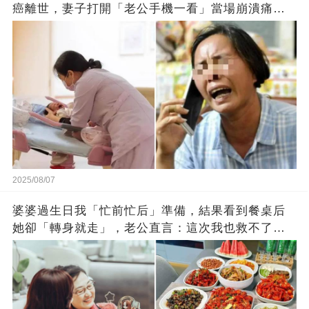
癌離世，妻子打開「老公手機一看」當場崩潰痛
哭！
2025/08/07
婆婆過生日我「忙前忙后」準備，結果看到餐桌后
她卻「轉身就走」，老公直言：這次我也救不了
你！