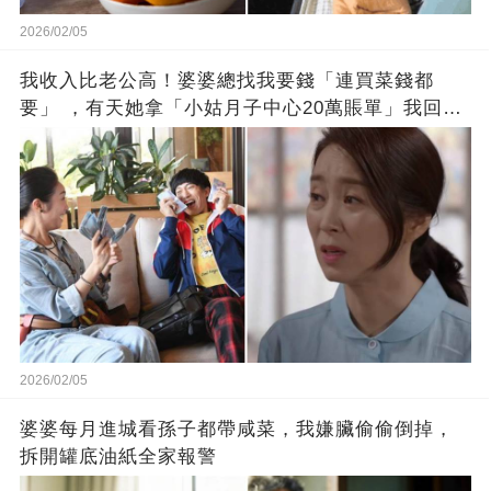
2026/02/05
我收入比老公高！婆婆總找我要錢「連買菜錢都
要」 ，有天她拿「小姑月子中心20萬賬單」我回房
拿出一張紙
2026/02/05
婆婆每月進城看孫子都帶咸菜，我嫌臟偷偷倒掉，
拆開罐底油紙全家報警