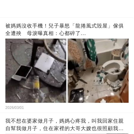
被媽媽沒收手機！兒子暴怒「龍捲風式毀屋」傢俱
全遭殃 母淚曝真相：心都碎了...
2026/03/01
我不想在婆家做月子，媽媽心疼我，叫我回家住親
自幫我做月子，住在家裡的大哥大嫂也很照顧我，