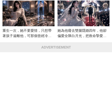
重生一次，她不要愛情，只想帶
她為他廢去雙腿隱婚四年，他卻
著孩子遠離他，可那個曾經冷漠
偏愛全隊白月光，把救命摯愛當
的男人，一次次將她逼入懷中...
成畢生負擔
ADVERTISEMENT