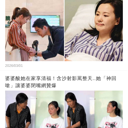
我很感動….身體好點後我親自煮一大桌的菜想感謝
全家，沒想到「5歲小姪女冒出一句話」我連夜抱剛
出生的兒子搬走 #發誓再也不回娘家住
2026/03/01
婆婆酸她在家享清福！含沙射影罵整天..她「神回
嗆」讓婆婆閉嘴網贊爆