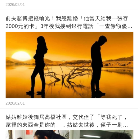
2026/02/01
前夫賭博把錢輸光！我怒離婚「他當天給我一張存
2000元的卡」3年後我接到銀行電話「一查餘額傻
了」
2026/02/01
姑姑離婚後獨居高檔社區，交代侄子「等我死了，
家裡的東西全是妳的」，姑姑去世後，侄子一刷銀
行卡傻眼了