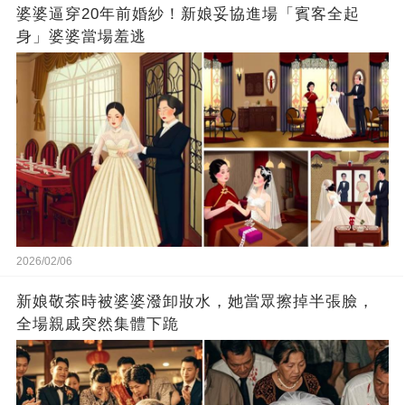
婆婆逼穿20年前婚紗！新娘妥協進場「賓客全起
身」婆婆當場羞逃
2026/02/06
新娘敬茶時被婆婆潑卸妝水，她當眾擦掉半張臉，
全場親戚突然集體下跪