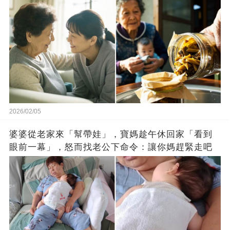
2026/02/05
婆婆從老家來「幫帶娃」，寶媽趁午休回家「看到
眼前一幕」，怒而找老公下命令：讓你媽趕緊走吧