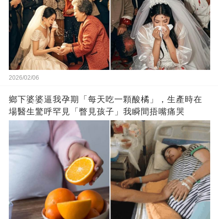
2026/02/06
鄉下婆婆逼我孕期「每天吃一顆酸橘」，生產時在
場醫生驚呼罕見「瞥見孩子」我瞬間捂嘴痛哭