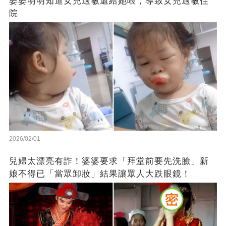
婆婆明明知道女兒過敏還給她喂，導致女兒過敏住
院
2026/02/01
兒婦太漂亮有詐！婆婆要求「拜堂前要先洗臉」新
娘不得已「當眾卸妝」結果讓眾人大跌眼鏡！