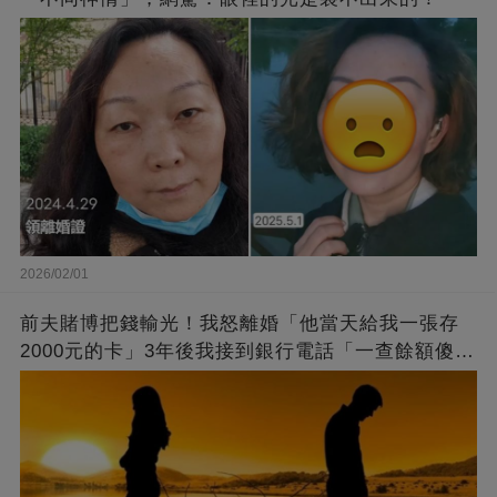
2026/02/01
前夫賭博把錢輸光！我怒離婚「他當天給我一張存
2000元的卡」3年後我接到銀行電話「一查餘額傻
了」