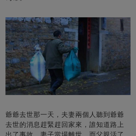
爺爺去世那一天，夫妻兩個人聽到爺爺
去世的消息趕緊趕回家來，誰知道路上
出了事故，妻子當場離世，而父親活了