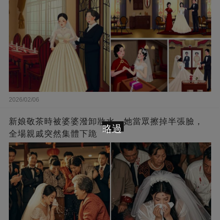
2026/02/06
新娘敬茶時被婆婆潑卸妝水，她當眾擦掉半張臉，
略過
全場親戚突然集體下跪