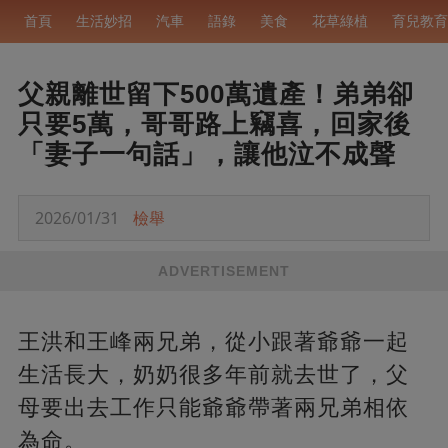
首頁
生活妙招
汽車
語錄
美食
花草綠植
育兒教育
父親離世留下500萬遺產！弟弟卻
只要5萬，哥哥路上竊喜，回家後
「妻子一句話」，讓他泣不成聲
2026/01/31
檢舉
ADVERTISEMENT
王洪和王峰兩兄弟，從小跟著爺爺一起
生活長大，奶奶很多年前就去世了，父
母要出去工作只能爺爺帶著兩兄弟相依
為命。