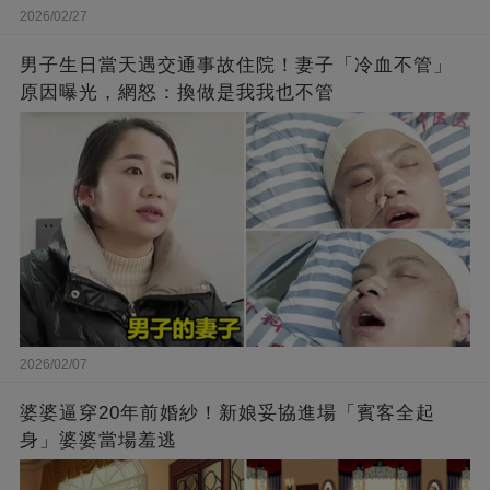
2026/02/27
男子生日當天遇交通事故住院！妻子「冷血不管」
原因曝光，網怒：換做是我我也不管
2026/02/07
婆婆逼穿20年前婚紗！新娘妥協進場「賓客全起
身」婆婆當場羞逃