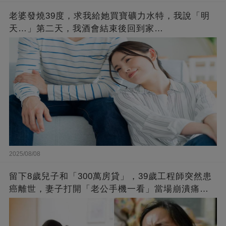
老婆發燒39度，求我給她買寶礦力水特，我說「明
天…」第二天，我酒會結束後回到家…
2025/08/08
留下8歲兒子和「300萬房貸」，39歲工程師突然患
癌離世，妻子打開「老公手機一看」當場崩潰痛
哭！