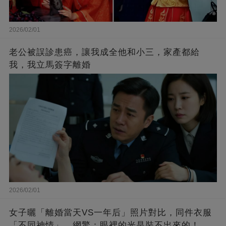
2026/02/01
老公被誤診患癌，讓我成全他和小三，家產都給
我，我立馬簽字離婚
2026/02/01
女子曬「離婚當天VS一年后」照片對比，同件衣服
「不同神情」，網驚：眼裡的光是裝不出來的！