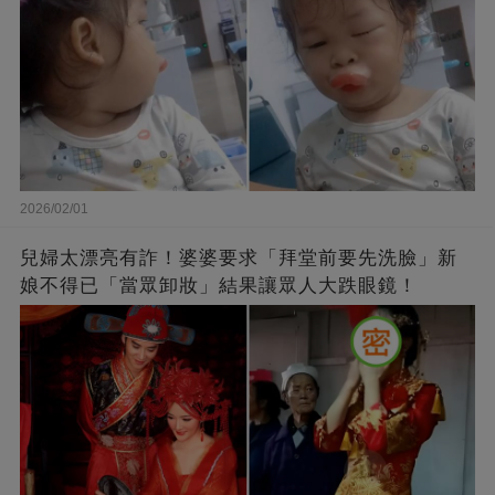
2026/02/01
兒婦太漂亮有詐！婆婆要求「拜堂前要先洗臉」新
娘不得已「當眾卸妝」結果讓眾人大跌眼鏡！