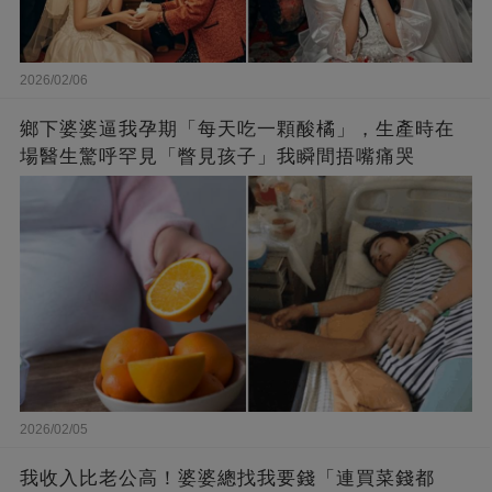
2026/02/06
鄉下婆婆逼我孕期「每天吃一顆酸橘」，生產時在
場醫生驚呼罕見「瞥見孩子」我瞬間捂嘴痛哭
2026/02/05
我收入比老公高！婆婆總找我要錢「連買菜錢都