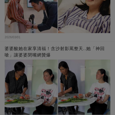
2026/03/01
婆婆酸她在家享清福！含沙射影罵整天..她「神回
嗆」讓婆婆閉嘴網贊爆