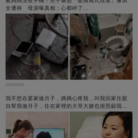
被媽媽沒收手機！兒子暴怒「龍捲風式毀屋」傢俱
全遭殃 母淚曝真相：心都碎了...
2026/03/01
我不想在婆家做月子，媽媽心疼我，叫我回家住親
自幫我做月子，住在家裡的大哥大嫂也很照顧我，
我很感動….身體好點後我親自煮一大桌的菜想感謝
全家，沒想到「5歲小姪女冒出一句話」我連夜抱剛
出生的兒子搬走 #發誓再也不回娘家住