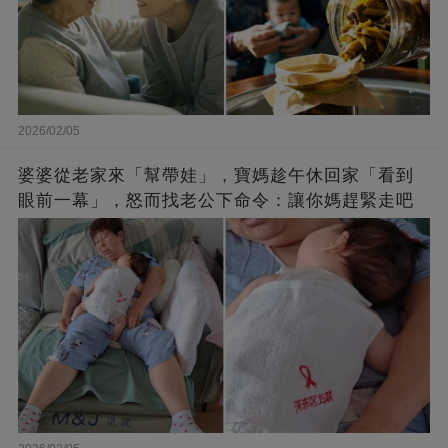
2026/02/05
婆婆從老家來「幫帶娃」，寶媽趁午休回家「看到
眼前一幕」，怒而找老公下命令：讓你媽趕緊走吧