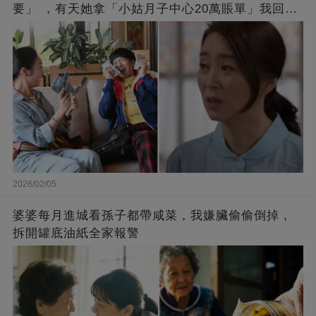
要」 ，有天她拿「小姑月子中心20萬賬單」我回房
拿出一張紙
2026/02/05
婆婆每月進城看孫子都帶咸菜，我嫌臟偷偷倒掉，
拆開罐底油紙全家報警