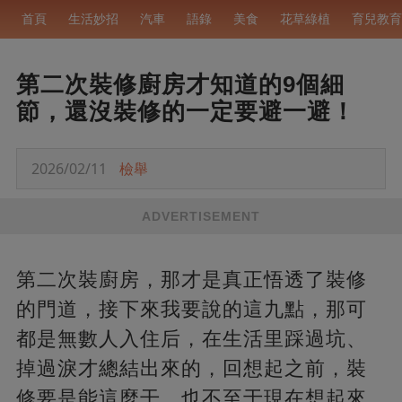
首頁
生活妙招
汽車
語錄
美食
花草綠植
育兒教育
第二次裝修廚房才知道的9個細
節，還沒裝修的一定要避一避！
2026/02/11
檢舉
ADVERTISEMENT
第二次裝廚房，那才是真正悟透了裝修
的門道，接下來我要說的這九點，那可
都是無數人入住后，在生活里踩過坑、
掉過淚才總結出來的，回想起之前，裝
修要是能這麼干，也不至于現在想起來