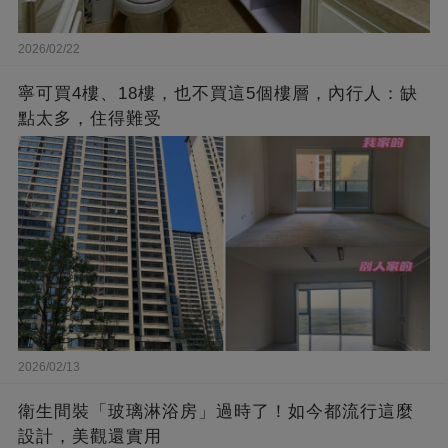
2026/02/22
寧可買4樓、18樓，也不買這5個樓層，內行人：缺
點太多，住得難受
2026/02/13
衛生間裝「玻璃淋浴房」過時了！如今都流行這麼
設計，美觀還實用