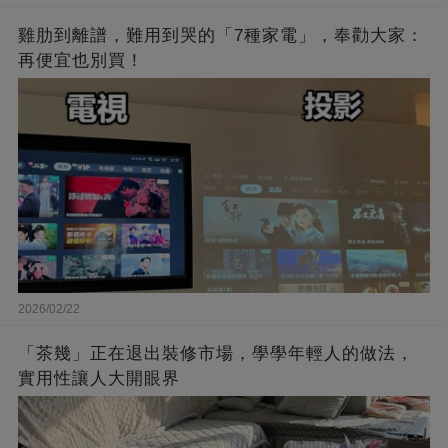
雞肋到離譜，難用到哭的「7種家電」，奉勸大家：
再便宜也別買！
2026/02/22
「茶幾」正在退出裝修市場，學學年輕人的做法，
實用性讓人大開眼界