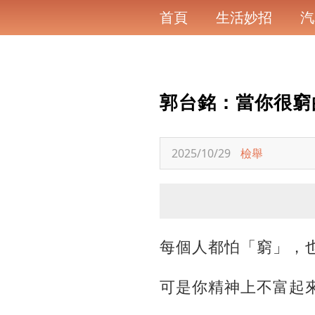
首頁
生活妙招
汽
郭台銘：當你很窮
2025/10/29
檢舉
每個人都怕「窮」，
可是你精神上不富起