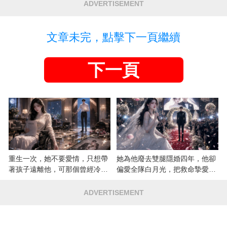
ADVERTISEMENT
文章未完，點擊下一頁繼續
下一頁
重生一次，她不要愛情，只想帶
她為他廢去雙腿隱婚四年，他卻
著孩子遠離他，可那個曾經冷漠
偏愛全隊白月光，把救命摯愛當
的男人，一次次將她逼入懷中...
成畢生負擔
ADVERTISEMENT