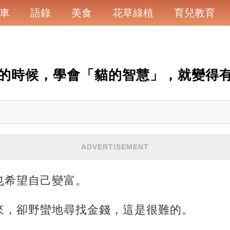
車
語錄
美食
花草綠植
育兒教育
的時候，學會「貓的智慧」，就變得
ADVERTISEMENT
也希望自己變富。
來，卻野蠻地尋找金錢，這是很難的。