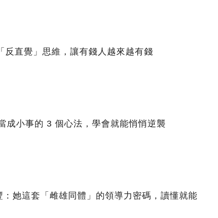
個「反直覺」思維，讓有錢人越來越有錢
人當成小事的 3 個心法，學會就能悄悄逆襲
豐：她這套「雌雄同體」的領導力密碼，讀懂就能