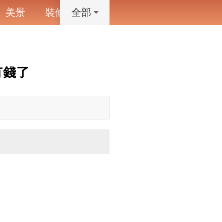
美景
裝修
寵物
藝術設計
動漫
全部
有錢了