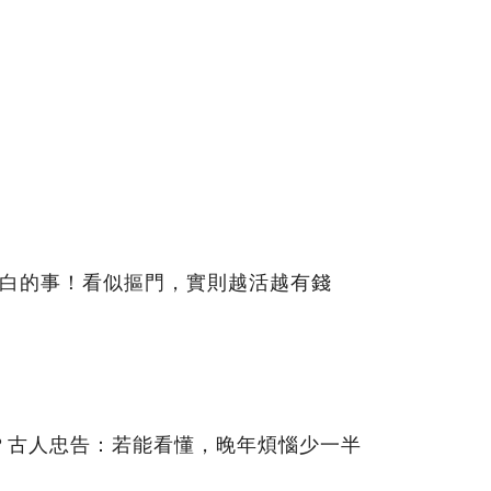
白的事！​看似摳門，實則越活越有錢
？古人忠告：若能看懂，晚年煩惱少一半