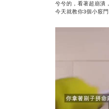
兮兮的，看著超崩潰
今天就教你3個小竅