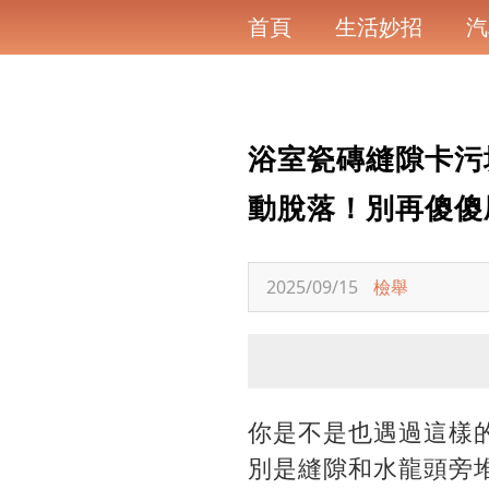
首頁
生活妙招
汽
浴室瓷磚縫隙卡污
動脫落！別再傻傻
2025/09/15
檢舉
你是不是也遇過這樣
別是縫隙和水龍頭旁