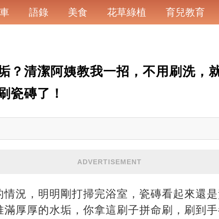
車
語錄
美食
花草綠植
育兒教育
垢？清潔阿姨教我一招，不用刷洗，
刷瓷磚了！
ADVERTISEMENT
的情況，明明剛打掃完浴室，瓷磚看起來還是
堆滿厚厚的水垢，你拿這刷子拼命刷，刷到手