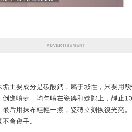
ADVERTISEMENT
水垢主要成分是碳酸鈣，屬于堿性，只要用酸
，倒進噴壺，均勻噴在瓷磚和縫隙上，靜止1
，最后用抹布輕輕一擦，瓷磚立刻恢復光亮。
還不會傷手。