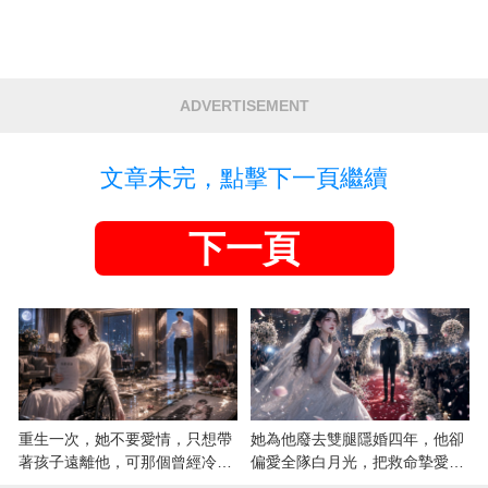
ADVERTISEMENT
文章未完，點擊下一頁繼續
下一頁
重生一次，她不要愛情，只想帶
她為他廢去雙腿隱婚四年，他卻
著孩子遠離他，可那個曾經冷漠
偏愛全隊白月光，把救命摯愛當
的男人，一次次將她逼入懷中...
成畢生負擔