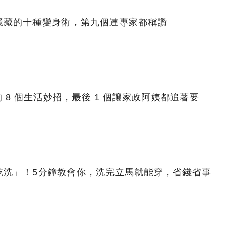
隱藏的十種變身術，第九個連專家都稱讚
 8 個生活妙招，最後 1 個讓家政阿姨都追著要
乾洗」！5分鐘教會你，洗完立馬就能穿，省錢省事