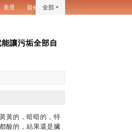
美景
裝修
寵物
藝術設計
動漫
全部
就能讓污垢全部自
黃黃的，暗暗的，特
都酸的，結果還是臟