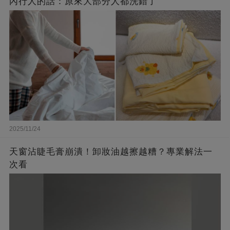
內行人的話：原來大部分人都洗錯了
2025/11/24
天窗沾睫毛膏崩潰！卸妝油越擦越糟？專業解法一
次看​