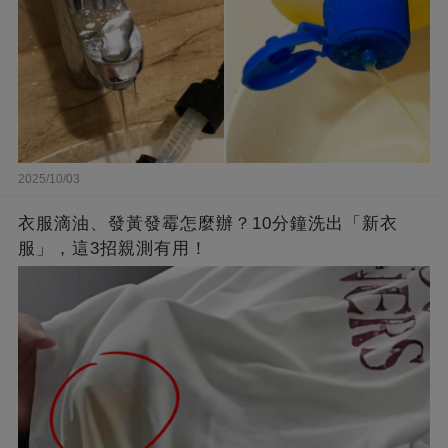
2025/10/03
衣服滴油、發黃發霉怎麼辦？10分鐘洗出「新衣
服」，這3招親測有用！