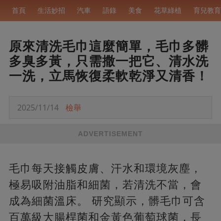
首頁
生活妙招
汽車
語錄
美食
花草綠植
育兒教育
原來清洗毛巾這麼簡單，毛巾多髒
多臭多黃，只需撒一把它、清水洗
一洗，立馬恢復柔軟乾淨又清香！
2025/11/14
檢舉
ADVERTISEMENT
毛巾每天接觸皮膚、汗水和環境灰塵，
極易吸附油脂和細菌，若清洗不當，會
成為細菌溫床。 研究顯示，髒毛巾可含
百萬級大腸桿菌和金黃色葡萄球菌，長