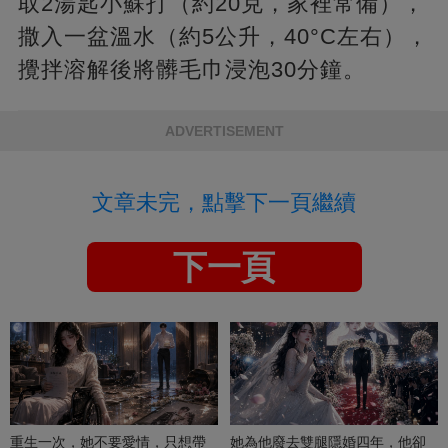
取2湯匙小蘇打（約20克，家裡常備），
撒入一盆溫水（約5公升，40°C左右），
攪拌溶解後將髒毛巾浸泡30分鐘。
ADVERTISEMENT
文章未完，點擊下一頁繼續
下一頁
重生一次，她不要愛情，只想帶
她為他廢去雙腿隱婚四年，他卻