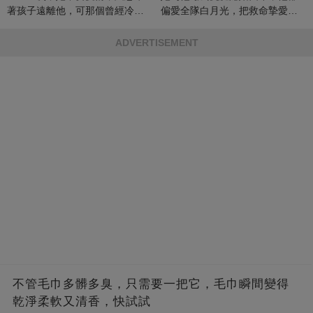
著孩子遠離他，可那個曾經冷漠
偏愛全隊白月光，把救命摯愛當
的男人，一次次將她逼入懷中...
成畢生負擔
ADVERTISEMENT
不管毛巾多髒多臭，只需要一把它，毛巾瞬間變得
乾淨柔軟又清香，快試試