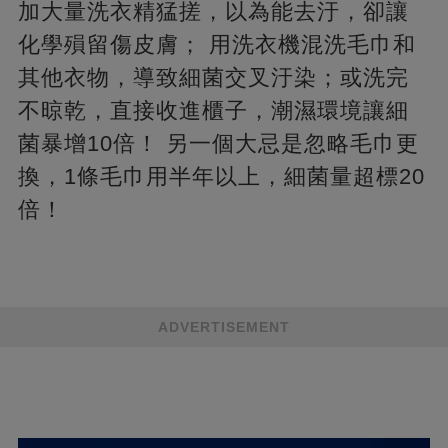
加大量洗衣精猛搓，以為能去汙，卻讓
化學殞留傷皮膚； 用洗衣機混洗毛巾和
其他衣物，導致細菌交叉汙染；或洗完
不晾乾，直接收進櫃子，潮濕環境讓細
菌暴增10倍！ 另一個大忌是忽略毛巾更
換，1條毛巾用半年以上，細菌量超標20
倍！
ADVERTISEMENT