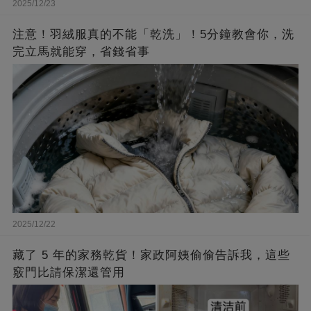
2025/12/23
注意！羽絨服真的不能「乾洗」！5分鐘教會你，洗
完立馬就能穿，省錢省事
2025/12/22
藏了 5 年的家務乾貨！家政阿姨偷偷告訴我，這些
竅門比請保潔還管用