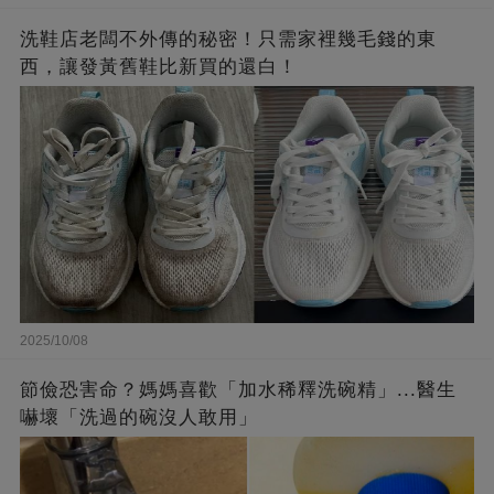
洗鞋店老闆不外傳的秘密！只需家裡幾毛錢的東
西，讓發黃舊鞋比新買的還白！
2025/10/08
節儉恐害命？媽媽喜歡「加水稀釋洗碗精」...醫生
嚇壞「洗過的碗沒人敢用」