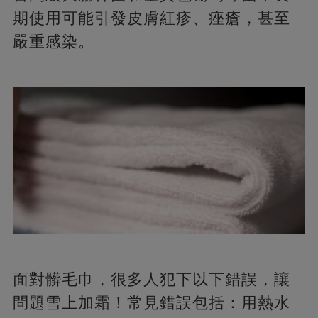
期使用可能引發皮膚紅疹、痤瘡，甚至
嚴重感染。
面對髒毛巾，很多人犯下以下錯誤，讓
問題雪上加霜！常見錯誤包括：用熱水