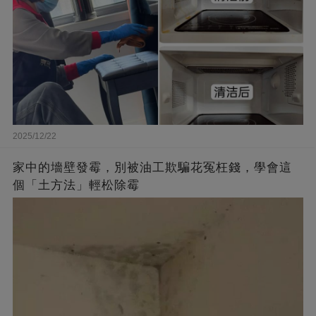
2025/12/22
家中的墻壁發霉，別被油工欺騙花冤枉錢，學會這
個「土方法」輕松除霉