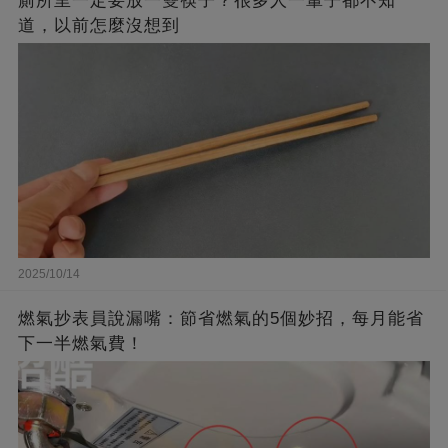
廁所里一定要放一雙筷子？很多人一輩子都不知
道，以前怎麼沒想到
2025/10/14
燃氣抄表員說漏嘴：節省燃氣的5個妙招，每月能省
下一半燃氣費！