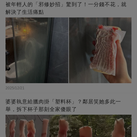
被年輕人的「邪修妙招」驚到了！一分錢不花，就
解決了生活痛點
2025/12/21
婆婆執意給臘肉掛「塑料杯」？鄰居笑她多此一
舉，拆下杯子那刻全家傻眼了