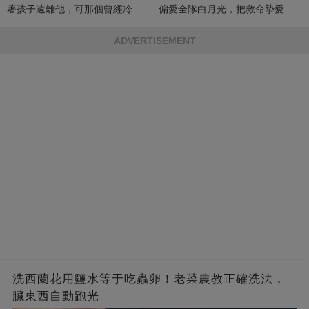
著孩子遠離他，可那個曾經冷漠
偏愛全隊白月光，把救命摯愛當
的男人，一次次將她逼入懷中...
成畢生負擔
ADVERTISEMENT
洗西蘭花用鹽水等于吃蟲卵！老菜農教正確洗法，
臟東西自動跑光