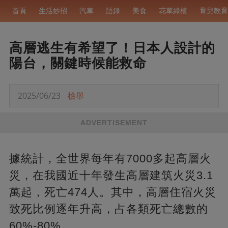
首頁
生活妙招
汽車
語錄
美食
花草綠植
育兒教育
高層逃生有希望了！日本人設計的
陽台，關鍵時候能救命
2025/06/23
檢舉
ADVERTISEMENT
據統計，全世界每年有7000多起高層火
災，在我國近十年發生高層建筑火災3.1
萬起，死亡474人。其中，高層住宿火災
致死比例逐年升高，占各類死亡總數的
60%-80%。