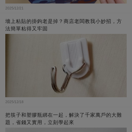
2025/12/21
墻上粘貼的掛鉤老是掉？商店老闆教我小妙招，方
法簡單粘得又牢固
2025/12/18
把筷子和塑膠瓶綁在一起，解決了千家萬戶的大難
題，省錢又實用，立刻學起來