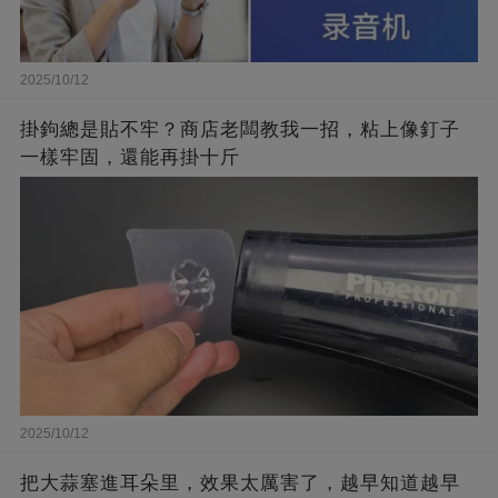
2025/10/12
掛鉤總是貼不牢？商店老闆教我一招，粘上像釘子
一樣牢固，還能再掛十斤
2025/10/12
把大蒜塞進耳朵里，效果太厲害了，越早知道越早