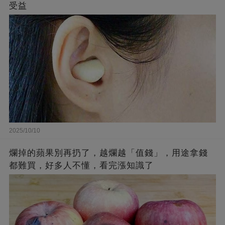
受益
2025/10/10
爛掉的蘋果別再扔了，越爛越「值錢」，用途拿錢
都難買，好多人不懂，看完漲知識了