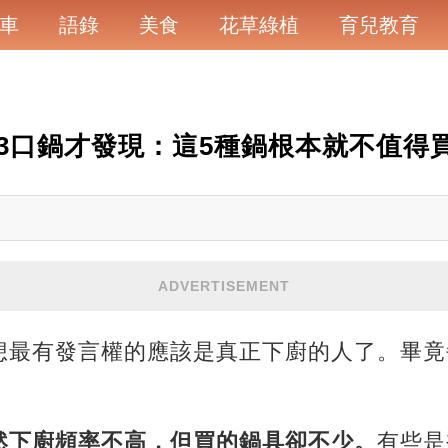
車
語錄
美食
花草綠植
育兒教育
3口鍋才發現：這5種鍋根本就不值得
ADVERTISEMENT
想最有發言權的應該是真正下廚的人了。畢竟
然下廚頻率不高，但買的鍋具卻不少。
有些是