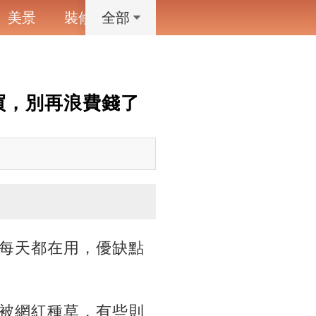
美景
裝修
寵物
藝術設計
動漫
全部
買，別再浪費錢了
每天都在用，優缺點
被網紅種草，有些則