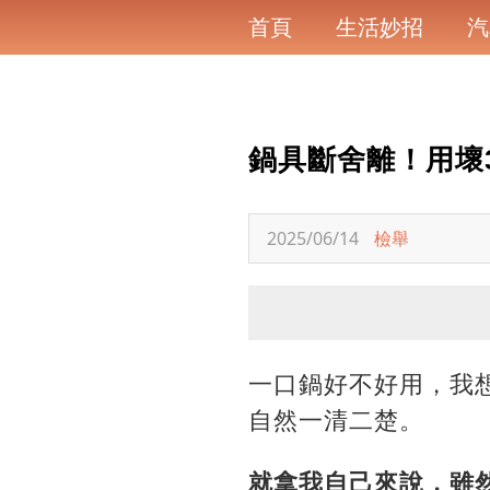
首頁
生活妙招
汽
鍋具斷舍離！用壞
2025/06/14
檢舉
一口鍋好不好用，我
自然一清二楚。
就拿我自己來說，雖