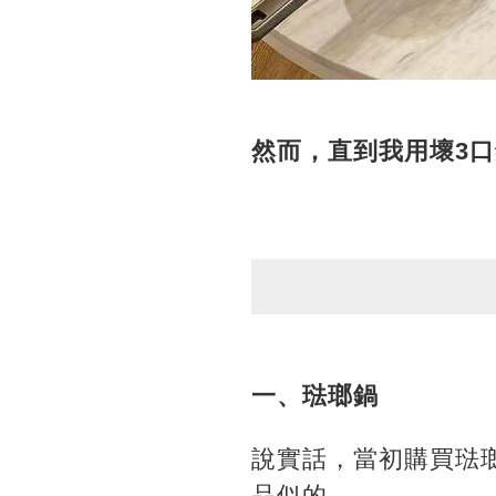
然而，直到我用壞3
一、琺瑯鍋
說實話，當初購買琺
品似的。