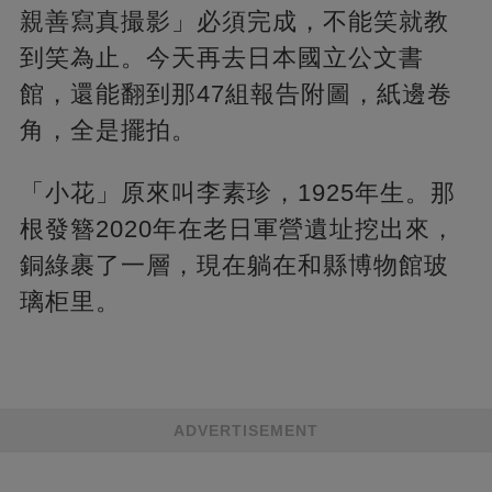
親善寫真撮影」必須完成，不能笑就教
到笑為止。今天再去日本國立公文書
館，還能翻到那47組報告附圖，紙邊卷
角，全是擺拍。
「小花」原來叫李素珍，1925年生。那
根發簪2020年在老日軍營遺址挖出來，
銅綠裹了一層，現在躺在和縣博物館玻
璃柜里。
ADVERTISEMENT