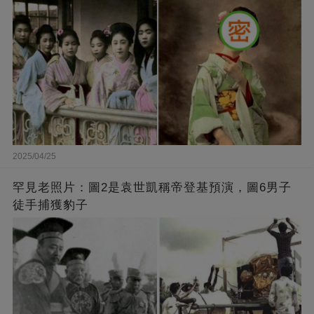
2025/04/25
罕見老照片：圖2是袁世凱稱帝登基預演，圖6男子
徒手捕獲豹子