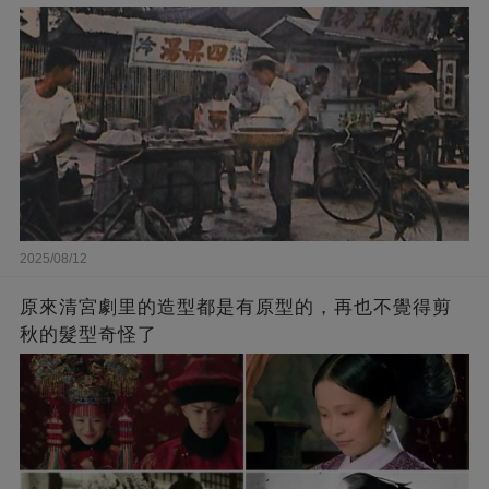
2025/08/12
原來清宮劇里的造型都是有原型的，再也不覺得剪
秋的髮型奇怪了