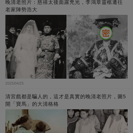
晚清老照片：慈禧太後面露兇光，李鴻章靈柩遷往
老家陣勢浩大
2025/04/25
清宮戲都是騙人的，這才是真實的晚清老照片，圖5
開「寶馬」的大清格格