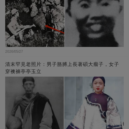
2026/05/27
清末罕見老照片：男子胳膊上長著碩大瘤子，女子
穿襖褲亭亭玉立