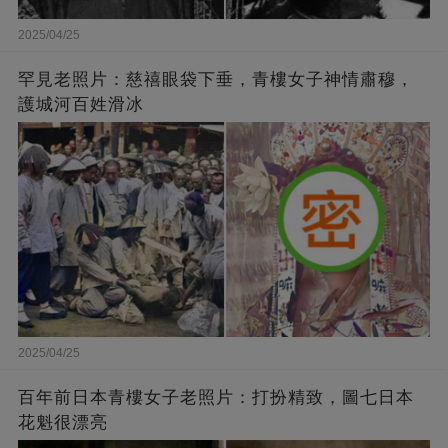
2025/04/25
罕見老照片：慈禧眼袋下垂，青樓女子神情肅穆，
護城河百姓滑冰
2025/04/25
百年前日本青樓女子老照片：打扮精致，圖七日本
花魁很漂亮