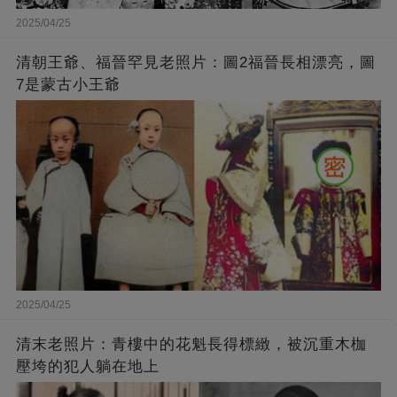
2025/04/25
清朝王爺、福晉罕見老照片：圖2福晉長相漂亮，圖
7是蒙古小王爺
2025/04/25
清末老照片：青樓中的花魁長得標緻，被沉重木枷
壓垮的犯人躺在地上