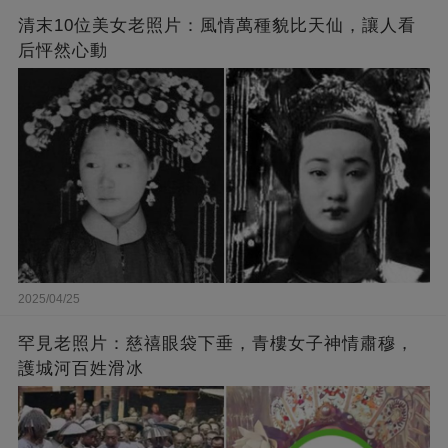
清末10位美女老照片：風情萬種貌比天仙，讓人看
后怦然心動
2025/04/25
罕見老照片：慈禧眼袋下垂，青樓女子神情肅穆，
護城河百姓滑冰