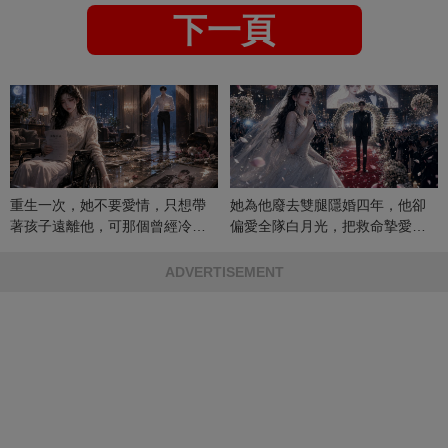
下一頁
重生一次，她不要愛情，只想帶
她為他廢去雙腿隱婚四年，他卻
著孩子遠離他，可那個曾經冷漠
偏愛全隊白月光，把救命摯愛當
的男人，一次次將她逼入懷中...
成畢生負擔
ADVERTISEMENT