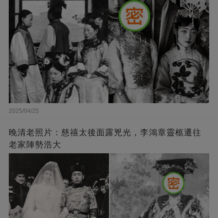
2025/04/25
晚清老照片：慈禧太後面露兇光，李鴻章靈柩遷往
老家陣勢浩大