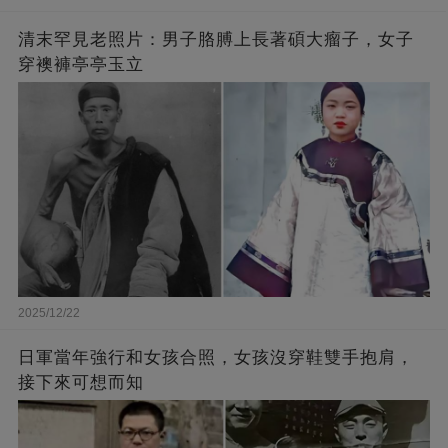
清末罕見老照片：男子胳膊上長著碩大瘤子，女子
穿襖褲亭亭玉立
2025/12/22
日軍當年強行和女孩合照，女孩沒穿鞋雙手抱肩，
接下來可想而知