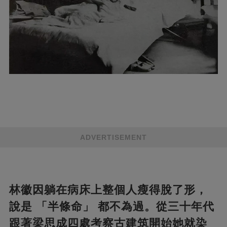
ADVERTISEMENT
林徽因躺在病床上整個人瘦得脫了形，
說是 「半條命」 都不為過。從三十年代
跟著梁思成四處考察古建筑開始她就染