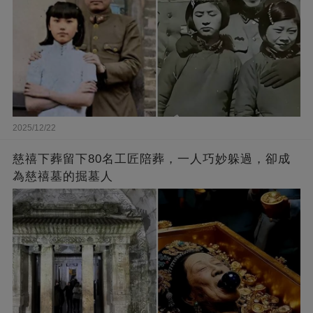
2025/12/22
慈禧下葬留下80名工匠陪葬，一人巧妙躲過，卻成
為慈禧墓的掘墓人