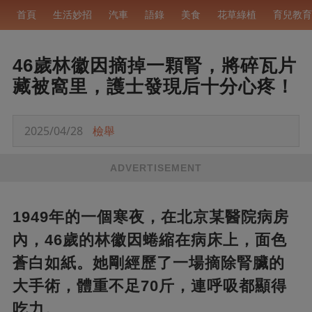
首頁
生活妙招
汽車
語錄
美食
花草綠植
育兒教育
46歲林徽因摘掉一顆腎，將碎瓦片
藏被窩里，護士發現后十分心疼！
2025/04/28
檢舉
ADVERTISEMENT
1949年的一個寒夜，在北京某醫院病房
內，46歲的林徽因蜷縮在病床上，面色
蒼白如紙。她剛經歷了一場摘除腎臟的
大手術，體重不足70斤，連呼吸都顯得
吃力。