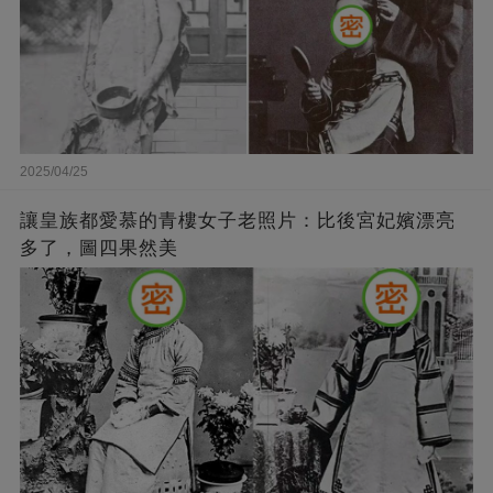
2025/04/25
讓皇族都愛慕的青樓女子老照片：比後宮妃嬪漂亮
多了，圖四果然美