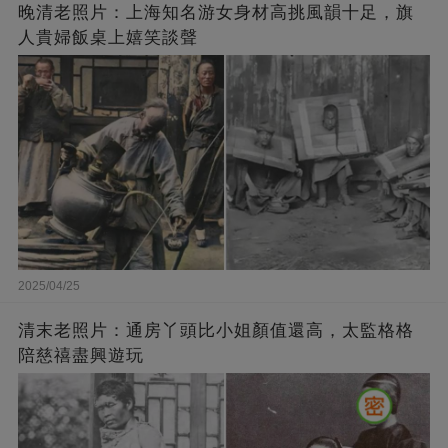
晚清老照片：上海知名游女身材高挑風韻十足，旗
人貴婦飯桌上嬉笑談聲
2025/04/25
清末老照片：通房丫頭比小姐顏值還高，太監格格
陪慈禧盡興遊玩