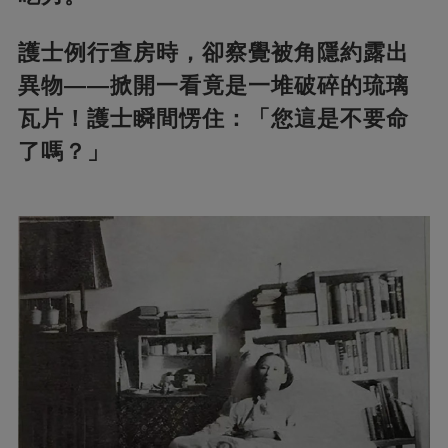
護士例行查房時，卻察覺被角隱約露出
異物——掀開一看竟是一堆破碎的琉璃
瓦片​​！護士瞬間愣住：「您這是不要命
了嗎？」