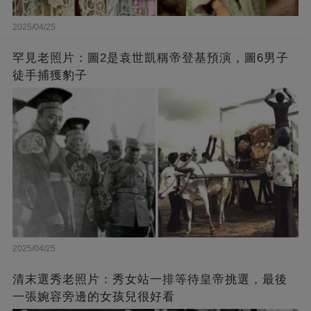
2025/04/25
罕見老照片：圖2是袁世凱稱帝登基預演，圖6男子
徒手捕獲豹子
2025/04/25
清末選秀老照片：秀女站一排等待皇帝挑選，最後
一張婉容旁邊的女孩兒很好看