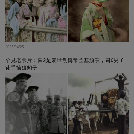
2025/04/25
罕見老照片：圖2是袁世凱稱帝登基預演，圖6男子
徒手捕獲豹子