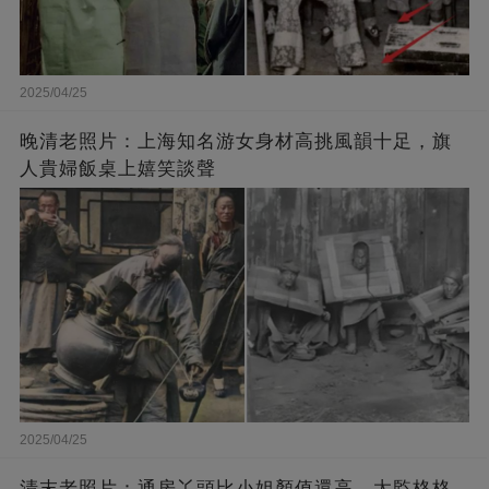
2025/04/25
晚清老照片：上海知名游女身材高挑風韻十足，旗
人貴婦飯桌上嬉笑談聲
2025/04/25
清末老照片：通房丫頭比小姐顏值還高，太監格格