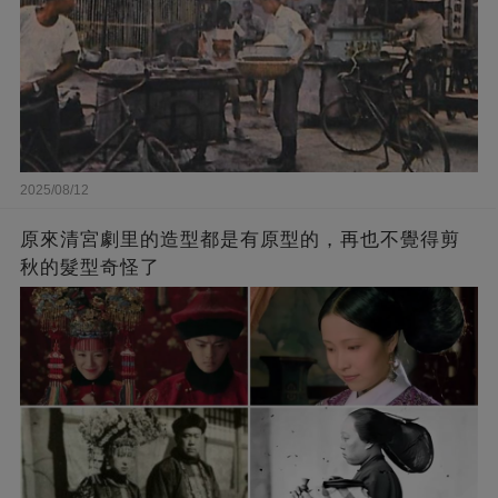
2025/08/12
原來清宮劇里的造型都是有原型的，再也不覺得剪
秋的髮型奇怪了