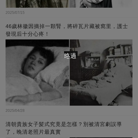
2025/07/15
46歲林徽因摘掉一顆腎，將碎瓦片藏被窩里，護士
發現后十分心疼！
略過
2025/04/28
清朝貴族女子髪式究竟是怎樣？別被清宮劇誤導
了，晚清老照片最真實