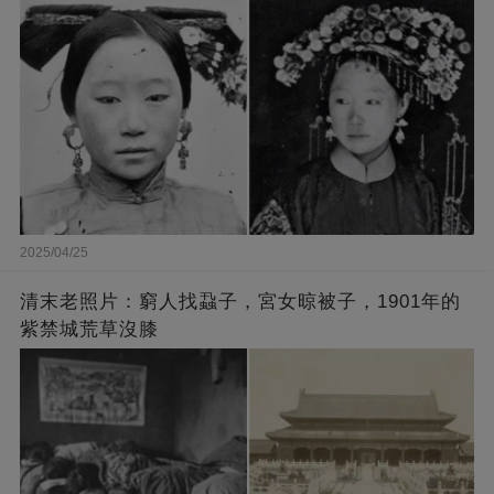
2025/04/25
清末老照片：窮人找蝨子，宮女晾被子，1901年的
紫禁城荒草沒膝