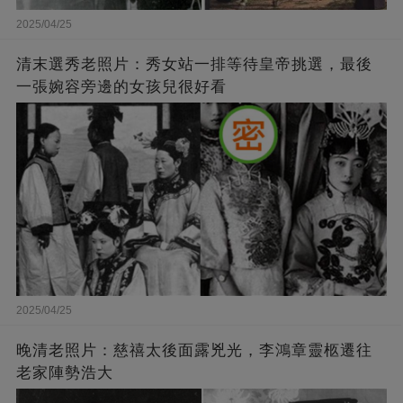
2025/04/25
清末選秀老照片：秀女站一排等待皇帝挑選，最後
一張婉容旁邊的女孩兒很好看
2025/04/25
晚清老照片：慈禧太後面露兇光，李鴻章靈柩遷往
老家陣勢浩大