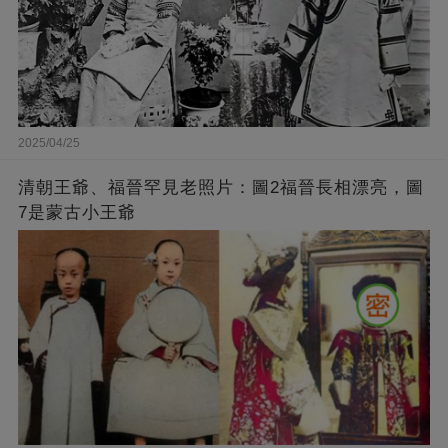
2025/04/25
清朝王爺、福晉罕見老照片：圖2福晉長相漂亮，圖
7是蒙古小王爺