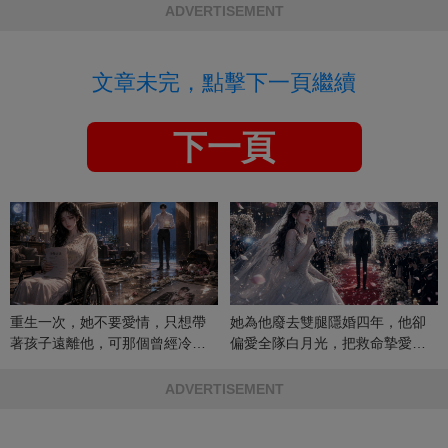
ADVERTISEMENT
文章未完，點擊下一頁繼續
下一頁
重生一次，她不要愛情，只想帶
她為他廢去雙腿隱婚四年，他卻
著孩子遠離他，可那個曾經冷漠
偏愛全隊白月光，把救命摯愛當
的男人，一次次將她逼入懷中...
成畢生負擔
ADVERTISEMENT