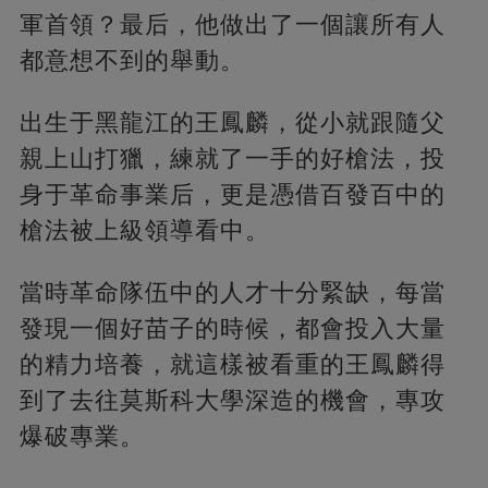
軍首領？最后，他做出了一個讓所有人
都意想不到的舉動。
出生于黑龍江的王鳳麟，從小就跟隨父
親上山打獵，練就了一手的好槍法，投
身于革命事業后，更是憑借百發百中的
槍法被上級領導看中。
當時革命隊伍中的人才十分緊缺，每當
發現一個好苗子的時候，都會投入大量
的精力培養，就這樣被看重的王鳳麟得
到了去往莫斯科大學深造的機會，專攻
爆破專業。