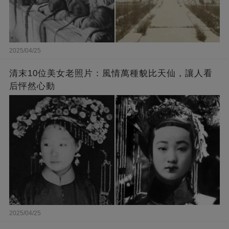
2025/04/25
清末10位美女老照片：風情萬種貌比天仙，讓人看
后怦然心動
2025/04/25