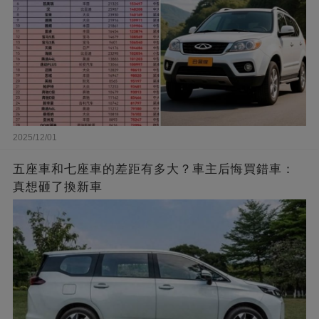
2025/12/01
五座車和七座車的差距有多大？車主后悔買錯車：
真想砸了換新車