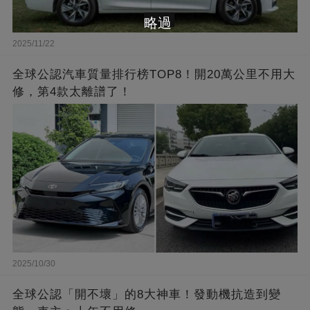
略過
2025/11/22
全球公認汽車質量排行榜TOP8！開20萬公里不用大
修，第4款太離譜了！
2025/10/30
全球公認「開不壞」的8大神車！發動機抗造到變