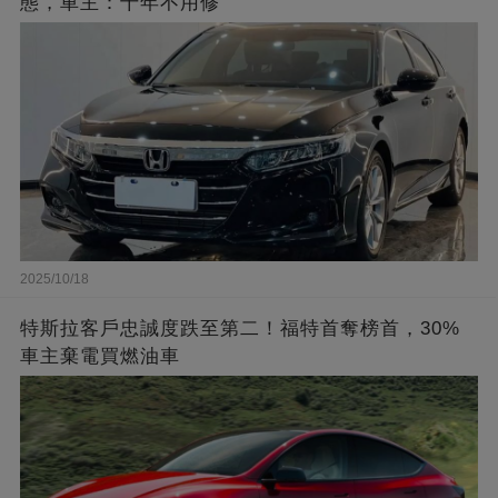
態，車主：十年不用修
2025/10/18
特斯拉客戶忠誠度跌至第二！福特首奪榜首，30%
車主棄電買燃油車