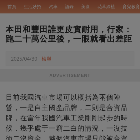
首頁
生活妙招
汽車
語錄
美食
花草綠植
育兒教育
本田和豐田誰更皮實耐用，行家：
跑二十萬公里後，一眼就看出差距
2025/04/30
檢舉
ADVERTISEMENT
目前我國汽車市場可以概括為兩個陣
營，一是自主國產品牌，二則是合資品
牌，在當年我國汽車工業剛剛起步的時
候，幾乎處于一窮二白的情況，一沒技
術二沒資金，整個汽車市場只能被合資