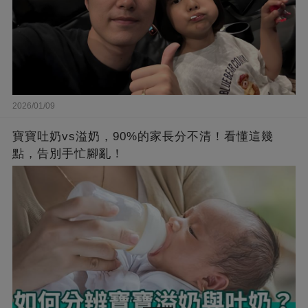
2026/01/09
寶寶吐奶vs溢奶，90%的家長分不清！看懂這幾
點，告別手忙腳亂！