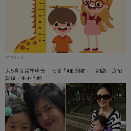
2025/11/19
大S育女哲學曝光！把握「4個關鍵」，網讚：這招
讓孩子永不吃虧