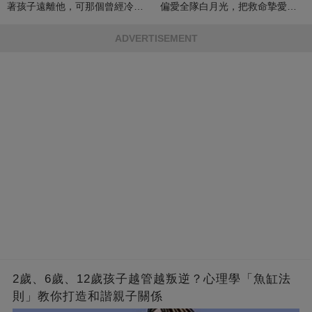
著孩子遠離他，可那個曾經冷漠
偏愛全隊白月光，把救命摯愛當
的男人，一次次將她逼入懷中...
成畢生負擔
ADVERTISEMENT
2歲、6歲、12歲孩子越管越叛逆？心理學「魚缸法
則」教你打造和諧親子關係