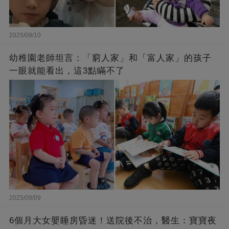
2025/09/10
幼稚園老師坦言：「窮人家」和「富人家」的孩子
一眼就能看出，這3點瞞不了
2025/09/09
6個月大女嬰睡房昏迷！送院後不治，醫生：寶寶夜