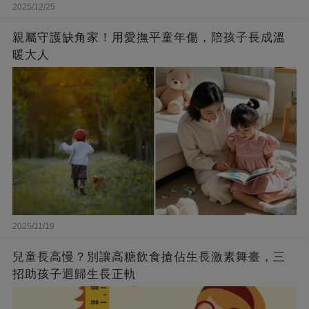
2025/12/25
親屬守護缺角家！用愛撫平童年傷，陪孩子長成溫
暖大人
2025/11/19
兒童長高慢？別讓高糖飲食搶佔生長激素舞臺，三
招助孩子迴歸生長正軌