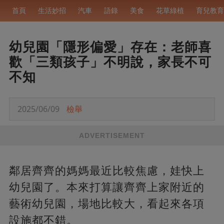
首頁
生活妙招
汽車
語錄
美食
花草綠植
育兒教育
幼兒園「隱形偏愛」存在：老師喜
歡「三類孩子」不明說，家長不可
不知
2025/06/09
檢舉
ADVERTISEMENT
鄰居齊齊的媽媽最近比較焦慮，娃快上
幼兒園了。本來打算讓齊齊上家附近的
藝術幼兒園，場地比較大，看起來各項
設施都不錯。