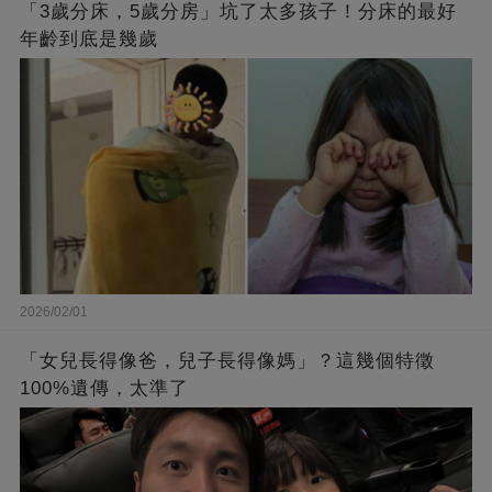
「3歲分床，5歲分房」坑了太多孩子！分床的最好
年齡到底是幾歲
2026/02/01
「女兒長得像爸，兒子長得像媽」？這幾個特徵
100%遺傳，太準了