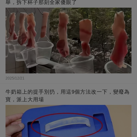
舉，拆下杯子那刻全家傻眼了
2025/12/21
牛奶箱上的提手別扔，用這9個方法改一下，變廢為
寶，派上大用場