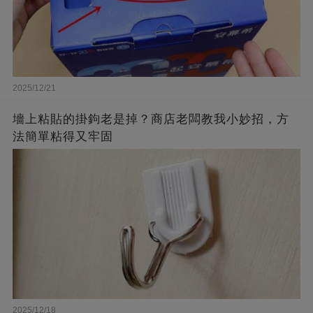
2025/12/21
墻上粘貼的掛鉤老是掉？商店老闆教我小妙招，方
法簡單粘得又牢固
2025/12/18