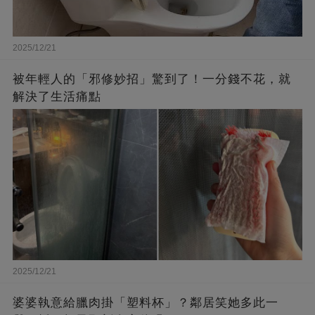
2025/12/21
被年輕人的「邪修妙招」驚到了！一分錢不花，就
解決了生活痛點
2025/12/21
婆婆執意給臘肉掛「塑料杯」？鄰居笑她多此一