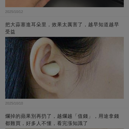
2025/10/12
把大蒜塞進耳朵里，效果太厲害了，越早知道越早
受益
2025/10/10
爛掉的蘋果別再扔了，越爛越「值錢」，用途拿錢
都難買，好多人不懂，看完漲知識了