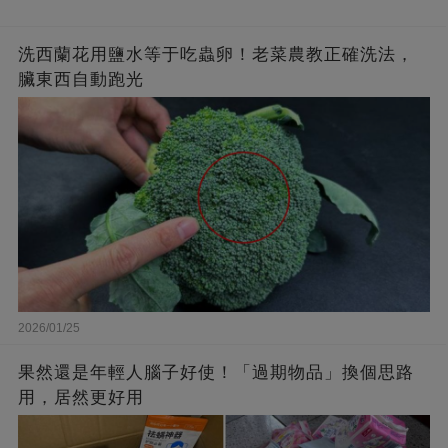
洗西蘭花用鹽水等于吃蟲卵！老菜農教正確洗法，
臟東西自動跑光
2026/01/25
果然還是年輕人腦子好使！「過期物品」換個思路
用，居然更好用