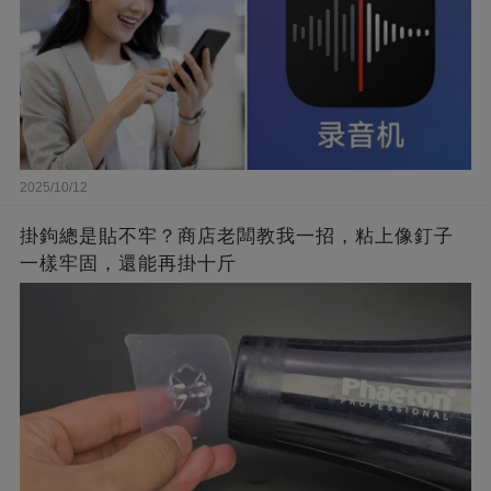
2025/10/12
掛鉤總是貼不牢？商店老闆教我一招，粘上像釘子
一樣牢固，還能再掛十斤