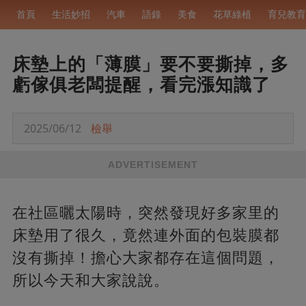
首頁
生活妙招
汽車
語錄
美食
花草綠植
育兒教育
床墊上的「薄膜」要不要撕掉，多
虧傢俱老闆提醒，看完漲知識了
2025/06/12
檢舉
ADVERTISEMENT
在社區曬太陽時，突然發現好多家里的
床墊用了很久，竟然連外面的包裝膜都
沒有撕掉！擔心大家都存在這個問題，
所以今天和大家說說。