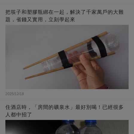
把筷子和塑膠瓶綁在一起，解決了千家萬戶的大難
題，省錢又實用，立刻學起來
2025/12/18
住酒店時，「房間的礦泉水」最好別喝！已經很多
人都中招了