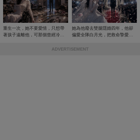
重生一次，她不要愛情，只想帶
她為他廢去雙腿隱婚四年，他卻
著孩子遠離他，可那個曾經冷漠
偏愛全隊白月光，把救命摯愛當
的男人，一次次將她逼入懷中...
成畢生負擔
ADVERTISEMENT