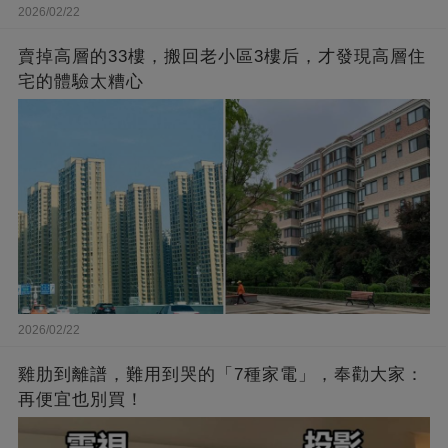
2026/02/22
賣掉高層的33樓，搬回老小區3樓后，才發現高層住
宅的體驗太糟心
2026/02/22
雞肋到離譜，難用到哭的「7種家電」，奉勸大家：
再便宜也別買！