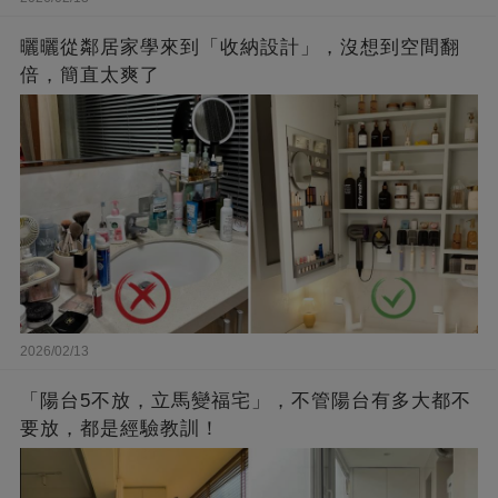
曬曬從鄰居家學來到「收納設計」，沒想到空間翻
倍，簡直太爽了
2026/02/13
「陽台5不放，立馬變福宅」，不管陽台有多大都不
要放，都是經驗教訓！