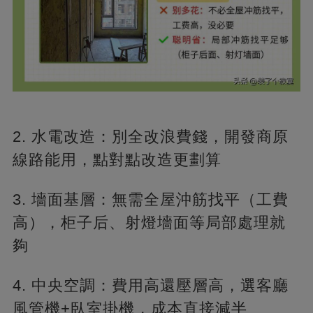
2. 水電改造：別全改浪費錢，開發商原
線路能用，點對點改造更劃算
3. 墻面基層：無需全屋沖筋找平（工費
高），柜子后、射燈墻面等局部處理就
夠
4. 中央空調：費用高還壓層高，選客廳
風管機+臥室掛機，成本直接減半