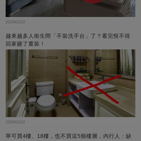
2026/02/22
越來越多人衛生間「不裝洗手台」了？看完恨不得
回家砸了重裝！
2026/02/22
寧可買4樓、18樓，也不買這5個樓層，內行人：缺