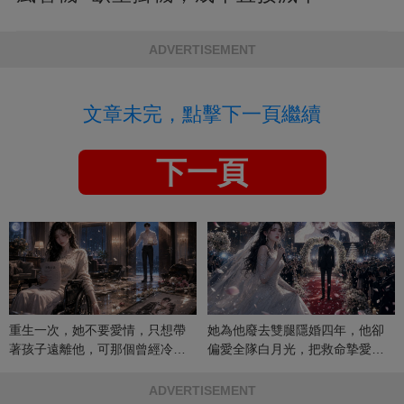
ADVERTISEMENT
文章未完，點擊下一頁繼續
下一頁
重生一次，她不要愛情，只想帶
她為他廢去雙腿隱婚四年，他卻
著孩子遠離他，可那個曾經冷漠
偏愛全隊白月光，把救命摯愛當
的男人，一次次將她逼入懷中...
成畢生負擔
ADVERTISEMENT