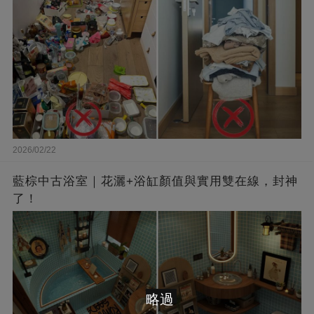
2026/02/22
藍棕中古浴室｜花灑+浴缸顏值與實用雙在線，封神
了！
略過