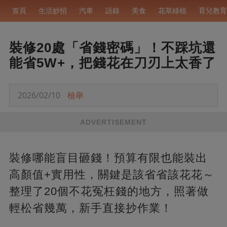
首頁
生活妙招
汽車
語錄
美食
花草綠植
育兒教育
裝修20處「省錢密碼」！不踩坑還
能省5W+，把錢花在刀刃上太香了
2026/02/10
檢舉
ADVERTISEMENT
裝修哪能盲目砸錢！預算有限也能裝出
高顏值+實用性，關鍵是該省省該花花～
整理了20個不花冤枉錢的地方，照著做
輕松省幾萬，新手直接抄作業！