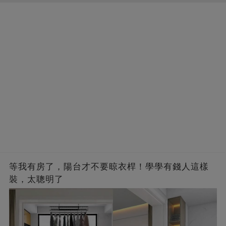
等我有房了，陽台才不要晾衣桿！學學有錢人這樣
裝，太聰明了