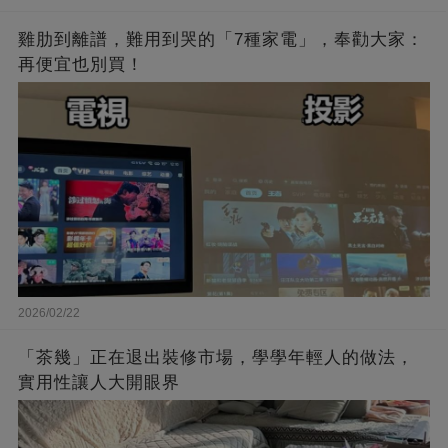
雞肋到離譜，難用到哭的「7種家電」，奉勸大家：
再便宜也別買！
2026/02/22
「茶幾」正在退出裝修市場，學學年輕人的做法，
實用性讓人大開眼界