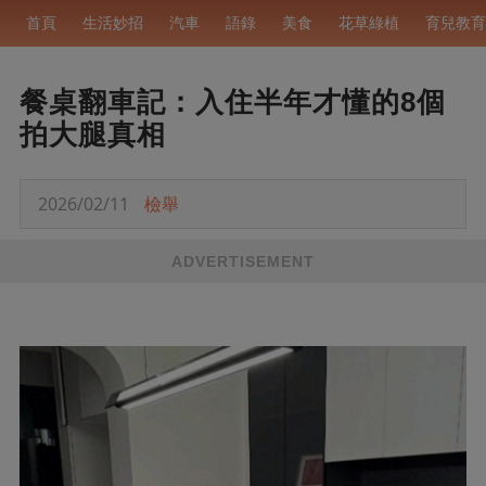
首頁
生活妙招
汽車
語錄
美食
花草綠植
育兒教育
餐桌翻車記：入住半年才懂的8個
拍大腿真相
2026/02/11
檢舉
ADVERTISEMENT