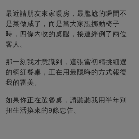
最近請朋友來家暖房，最尷尬的瞬間不
是菜做咸了，而是當大家想挪動椅子
時，四條內收的桌腿，接連絆倒了兩位
客人。
那一刻我才意識到，這張當初精挑細選
的網紅餐桌，正在用最隱晦的方式報復
我的審美。
如果你正在選餐桌，請聽聽我用半年別
扭生活換來的9條忠告。