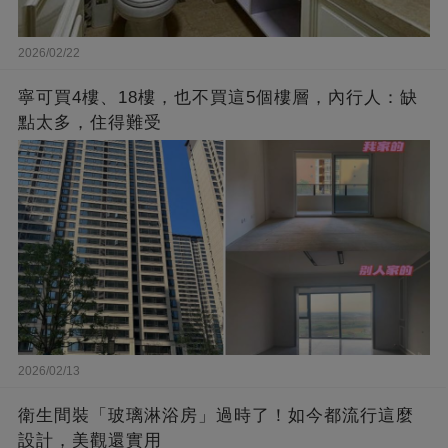
2026/02/22
寧可買4樓、18樓，也不買這5個樓層，內行人：缺
點太多，住得難受
2026/02/13
衛生間裝「玻璃淋浴房」過時了！如今都流行這麼
設計，美觀還實用