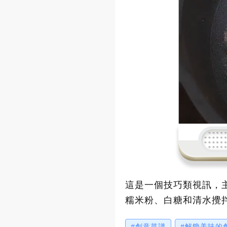
這是一個技巧類視訊，
糯米粉、白糖和清水攪
米蘋果餅。這道美食簡
#創意菜譜
#解饞美味的