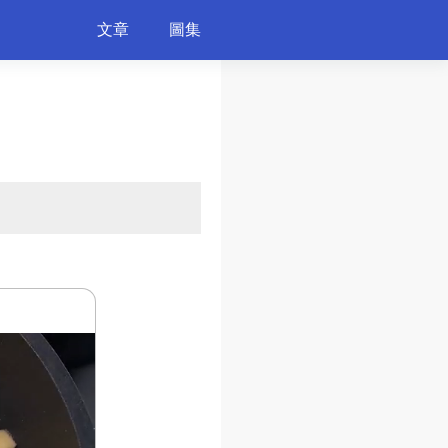
文章
圖集
寵物
藝術設計
運動
科技軍事
機車