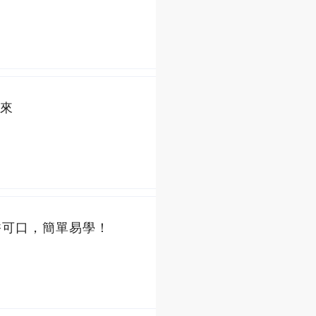
來
香可口，簡單易學！