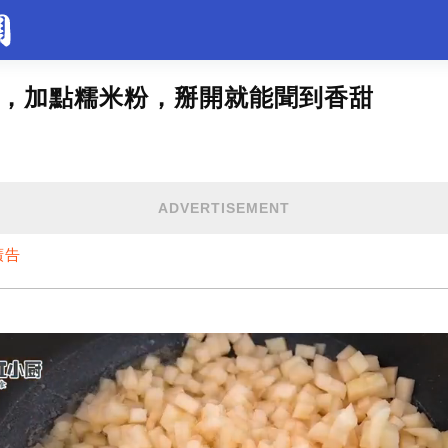
，加點糯米粉，掰開就能聞到香甜
錄
美食
花草綠植
育兒教育
美景
裝修
場工作
動物
生肖命理
時尚穿搭
天文
健身
ADVERTISEMENT
奇趣
遊戲
地理
正妹
廣告