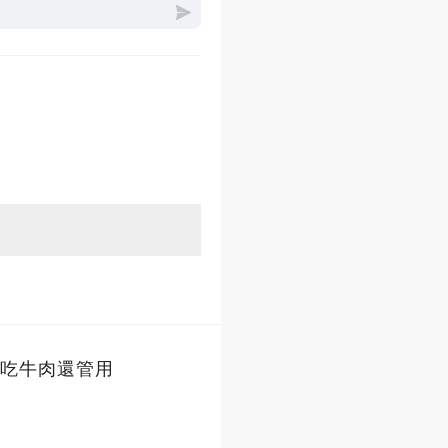
吃牛肉還管用