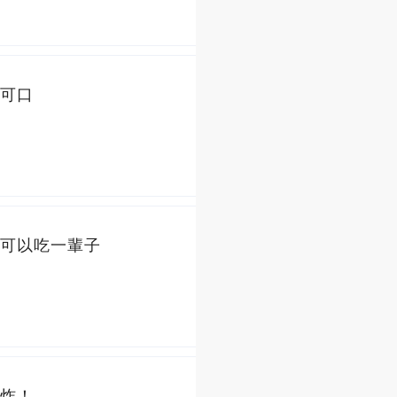
可口
可以吃一輩子
炸！