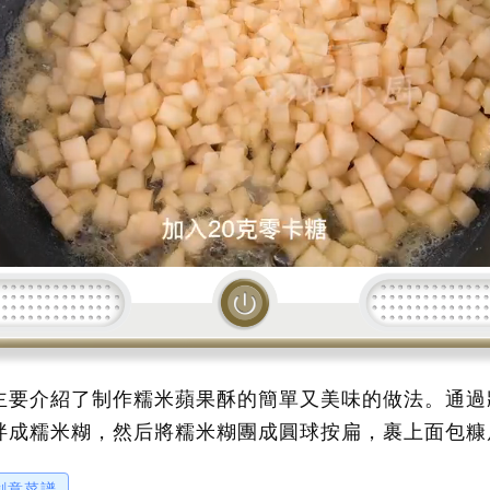
加載中...
主要介紹了制作糯米蘋果酥的簡單又美味的做法。通過
拌成糯米糊，然后將糯米糊團成圓球按扁，裹上面包糠
單易做，吃起來口感獨特，散發著甜香誘人。想要嘗試
創意菜譜