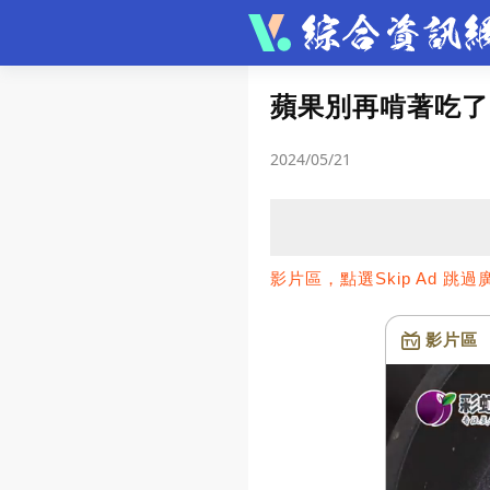
文章
蘋果別再啃著吃了
生活妙招
汽車
語
2024/05/21
動漫
健康養生
職
妝髮設計
星座運勢
影片區，點選Skip Ad 跳過
圖集
影片區