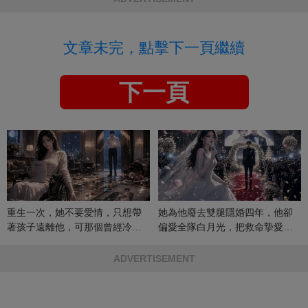
文章未完，點擊下一頁繼續
下一頁
重生一次，她不要愛情，只想帶
她為他廢去雙腿隱婚四年，他卻
著孩子遠離他，可那個曾經冷漠
偏愛全隊白月光，把救命摯愛當
的男人，一次次將她逼入懷中...
成畢生負擔
ADVERTISEMENT