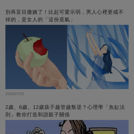
別再盲目撒嬌了！比起可愛示弱，男人心裡更戒不
掉的，是女人的「這份底氣」
2026/07/29
2歲、6歲、12歲孩子越管越叛逆？心理學「魚缸法
則」教你打造和諧親子關係