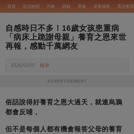
首頁
生活妙招
汽車
語錄
美食
花草綠植
育兒教育
自感時日不多！16歲女孩患重病
「病床上跪謝母親」養育之恩來世
再報，感動千萬網友
2026/02/07
檢舉
ADVERTISEMENT
俗話說得好養育之恩大過天，就連烏鴉
都會反哺，
但不是每個人都有機會報答父母的養育