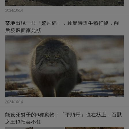
2024/10/14
某地出現一只「鰲拜貓」，睡覺時遭牛犢打擾，醒
后發飆面露兇狀
2024/10/14
能殺死獅子的6種動物：「平頭哥」也在榜上，百獸
之王也招架不住