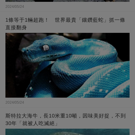
2024/05/24
1條等于1輛超跑！ 世界最貴「鑲鑽藍蛇」抓一條
直接翻身
2024/05/24
斯特拉大海牛，長10米重10噸，因味美好捉，不到
30年「就被人吃滅絕」