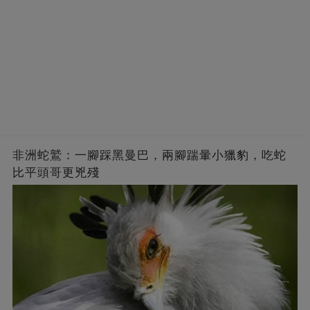
非洲蛇鷲：一腳踩黑曼巴，兩腳踹暈小獵豹，吃蛇
比平頭哥更兇殘