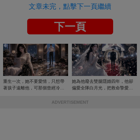
文章未完，點擊下一頁繼續
下一頁
重生一次，她不要愛情，只想帶
她為他廢去雙腿隱婚四年，他卻
著孩子遠離他，可那個曾經冷漠
偏愛全隊白月光，把救命摯愛當
的男人，一次次將她逼入懷中...
成畢生負擔
ADVERTISEMENT