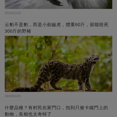
2024/12/16
云豹不是豹，而是小劍齒虎，體重60斤，卻能咬死
300斤的野豬
2024/11/25
什麼品種？有村民在家門口，拍到只被卡鐵門上的
動物，長相也太奇特了