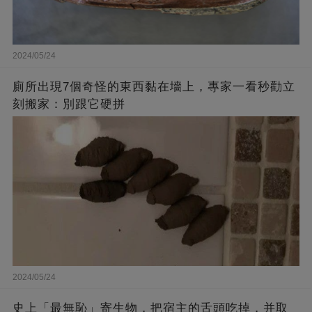
2024/05/24
廁所出現7個奇怪的東西黏在墻上，專家一看秒勸立
刻搬家：別跟它硬拼
2024/05/24
史上「最無恥」寄生物，把宿主的舌頭吃掉，并取