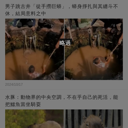
男子跳古井「徒手撈巨蟒」，蟒身掙扎與其纏斗不
休，結局意料之中
略過
2024/10/17
水豚：動物界的中央空調，不在乎自己的死活，能
把鱷魚當坐騎耍