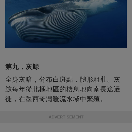
第九，灰鯨
全身灰暗，分布白斑點，體形粗壯。灰
鯨每年從北極地區的棲息地向南長途遷
徙，在墨西哥灣暖流水域中繁殖。
ADVERTISEMENT