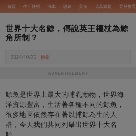
首頁
生活妙招
汽車
語錄
美食
花草綠植
育兒教育
世界十大名鯨，傳說英王權杖為鯨
角所制？
2024/10/25
檢舉
ADVERTISEMENT
鯨魚是世界上最大的哺乳動物，世界海
洋資源豐富，生活著各種不同的鯨魚，
很多地區依然存在著以捕鯨為生的人
群，今天我們共同列舉出世界十大名
鯨。