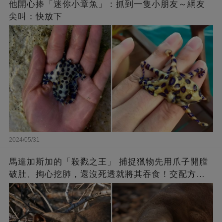
他開心捧「迷你小章魚」：抓到一隻小朋友～網友
尖叫：快放下
2024/05/31
馬達加斯加的「殺戮之王」 捕捉獵物先用爪子開膛
破肚、掏心挖肺，還沒死透就將其吞食！交配方式
更是讓人大吃一驚