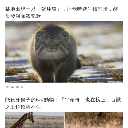
某地出現一只「鰲拜貓」，睡覺時遭牛犢打擾，醒
后發飆面露兇狀
2024/10/14
能殺死獅子的6種動物：「平頭哥」也在榜上，百獸
之王也招架不住