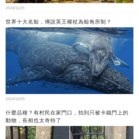
2024/11/25
世界十大名鯨，傳說英王權杖為鯨角所制？
2024/10/25
什麼品種？有村民在家門口，拍到只被卡鐵門上的
動物，長相也太奇特了