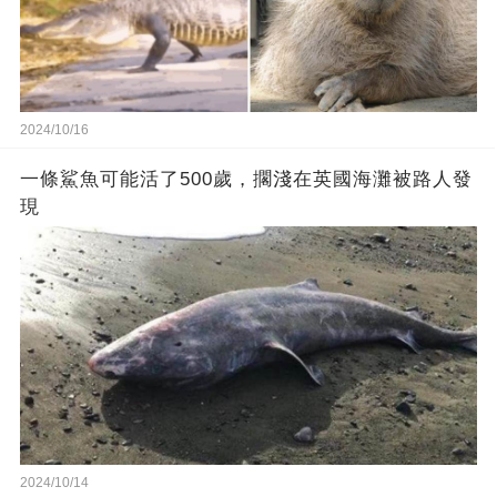
2024/10/16
一條鯊魚可能活了500歲，擱淺在英國海灘被路人發
現
2024/10/14