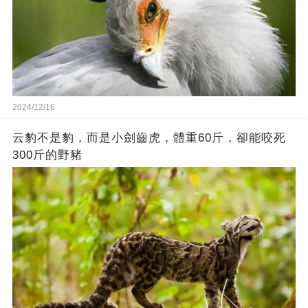
2024/12/16
云豹不是豹，而是小劍齒虎，體重60斤，卻能咬死
300斤的野豬