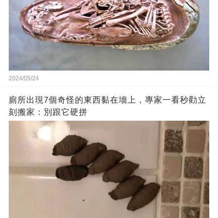
2024/05/24
廁所出現7個奇怪的東西黏在墻上，專家一看秒勸立
刻搬家：別跟它硬拼