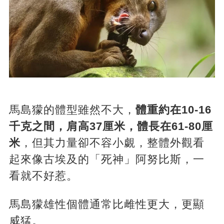
馬島獴的體型雖然不大，
體重約在10-16
千克之間，肩高37厘米，體長在61-80厘
米
，但其力量卻不容小覷，整體外觀看
起來像古埃及的「死神」阿努比斯，一
看就不好惹。
馬島獴雄性個體通常比雌性更大，更顯
威猛。