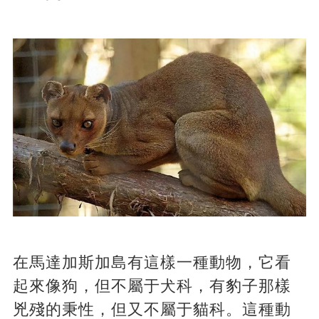
在馬達加斯加島有這樣一種動物，它看
起來像狗，但不屬于犬科，有豹子那樣
兇殘的秉性，但又不屬于貓科。這種動