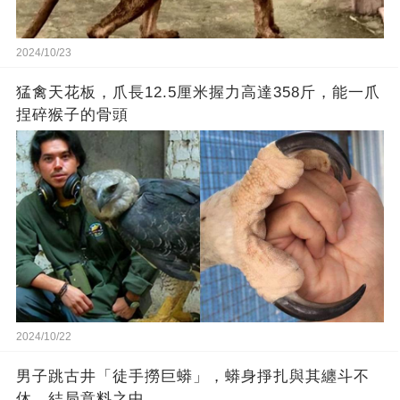
2024/10/23
猛禽天花板，爪長12.5厘米握力高達358斤，能一爪
捏碎猴子的骨頭
2024/10/22
男子跳古井「徒手撈巨蟒」，蟒身掙扎與其纏斗不
休，結局意料之中