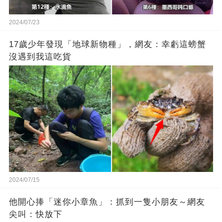
2024/07/23
17歲少年發現「地球新物種」，網友：幸虧這螃蟹
沒遇到我這吃貨
2024/07/15
他開心捧「迷你小章魚」：抓到一隻小朋友～網友
尖叫：快放下