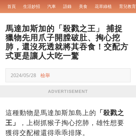
首頁
生活妙招
汽車
語錄
美食
花草綠植
育兒教育
馬達加斯加的「殺戮之王」 捕捉
獵物先用爪子開膛破肚、掏心挖
肺，還沒死透就將其吞食！交配方
式更是讓人大吃一驚
2024/05/28
檢舉
ADVERTISEMENT
這種動物是馬達加斯加島上的
「殺戮之
王」
，上樹抓猴子掏心挖肺，雄性想要
獲得交配權還得乖乖排隊。