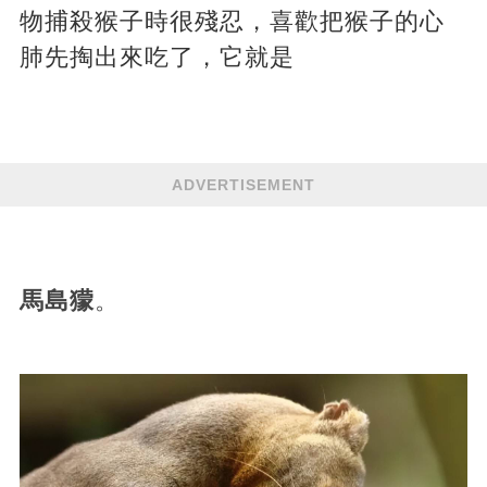
物捕殺猴子時很殘忍，喜歡把猴子的心
肺先掏出來吃了，它就是
ADVERTISEMENT
馬島獴
。