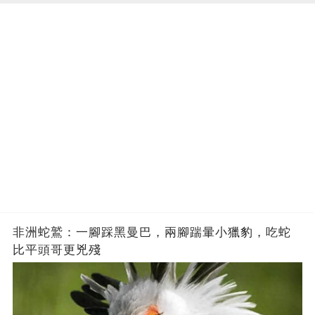
非洲蛇鷲：一腳踩黑曼巴，兩腳踹暈小獵豹，吃蛇
比平頭哥更兇殘