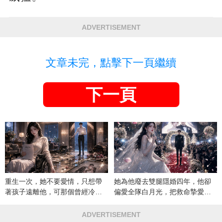
ADVERTISEMENT
文章未完，點擊下一頁繼續
下一頁
重生一次，她不要愛情，只想帶
她為他廢去雙腿隱婚四年，他卻
著孩子遠離他，可那個曾經冷漠
偏愛全隊白月光，把救命摯愛當
的男人，一次次將她逼入懷中...
成畢生負擔
ADVERTISEMENT