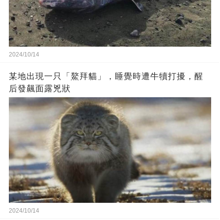
2024/10/14
某地出現一只「鰲拜貓」，睡覺時遭牛犢打擾，醒
后發飆面露兇狀
2024/10/14