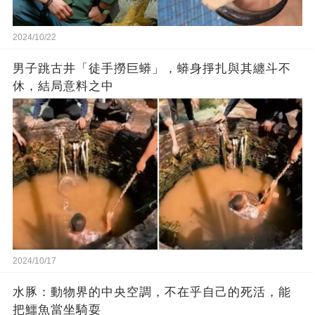
2024/10/22
男子跳古井「徒手撈巨蟒」，蟒身掙扎與其纏斗不
休，結局意料之中
2024/10/17
水豚：動物界的中央空調，不在乎自己的死活，能
把鱷魚當坐騎耍