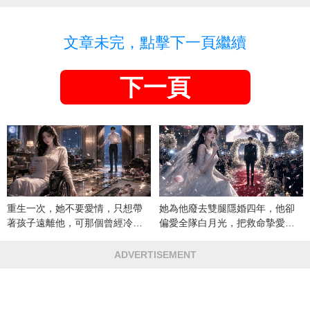
文章未完，點擊下一頁繼續
下一頁
重生一次，她不要愛情，只想帶
她為他廢去雙腿隱婚四年，他卻
著孩子遠離他，可那個曾經冷漠
偏愛全隊白月光，把救命摯愛當
的男人，一次次將她逼入懷中...
成畢生負擔
ADVERTISEMENT