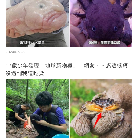
2024/07/23
17歲少年發現「地球新物種」，網友：幸虧這螃蟹
沒遇到我這吃貨