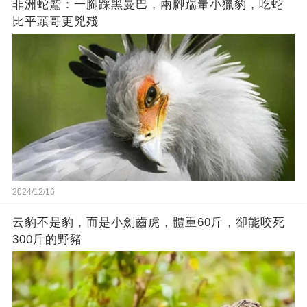
非洲蛇鷲：一腳踩黑曼巴，兩腳踹暈小獵豹，吃蛇
比平頭哥更兇殘
2024/12/16
云豹不是豹，而是小劍齒虎，體重60斤，卻能咬死
300斤的野豬