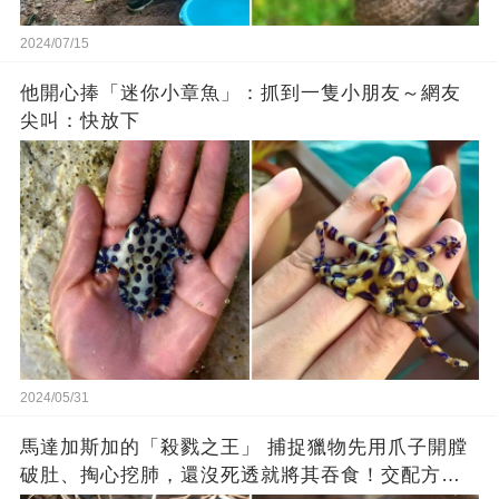
2024/07/15
他開心捧「迷你小章魚」：抓到一隻小朋友～網友
尖叫：快放下
2024/05/31
馬達加斯加的「殺戮之王」 捕捉獵物先用爪子開膛
破肚、掏心挖肺，還沒死透就將其吞食！交配方式