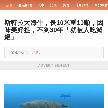
首頁
生活妙招
汽車
語錄
美食
花草綠植
育兒教育
斯特拉大海牛，長10米重10噸，因
味美好捉，不到30年「就被人吃滅
絕」
2024/05/24
檢舉
ADVERTISEMENT