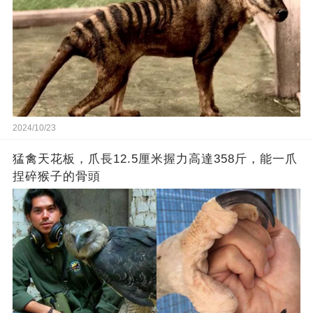
2024/10/23
猛禽天花板，爪長12.5厘米握力高達358斤，能一爪
捏碎猴子的骨頭